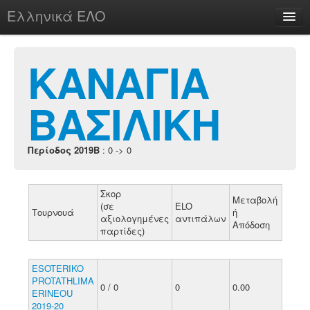
Ελληνικά ΕΛΟ
Περί
ΚΑΝΑΓΙΑ
ΒΑΣΙΛΙΚΗ
chesstu.be @ discord
Login
Περίοδος 2019B
: 0 -> 0
Σκορ
Μεταβολή
(σε
ELO
Τουρνουά
ή
αξιολογημένες
αντιπάλων
Απόδοση
παρτίδες)
ESOTERIKO
PROTATHLIMA
0 / 0
0
0.00
ERINEOU
2019-20