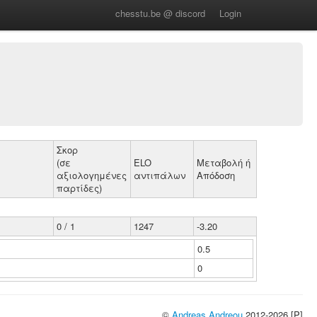
chesstu.be @ discord
Login
Σκορ
(σε
ELO
Μεταβολή ή
αξιολογημένες
αντιπάλων
Απόδοση
παρτίδες)
0 / 1
1247
-3.20
0.5
0
©
Andreas Andreou
2012-2026 [P]