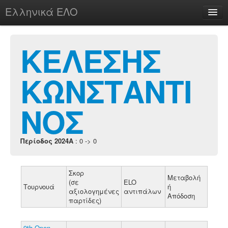
Ελληνικά ΕΛΟ
Περί
ΚΕΛΕΣΗΣ
ΚΩΝΣΤΑΝΤΙ
chesstu.be @ discord
Login
ΝΟΣ
Περίοδος 2024A
: 0 -> 0
Σκορ
Μεταβολή
(σε
ELO
Τουρνουά
ή
αξιολογημένες
αντιπάλων
Απόδοση
παρτίδες)
9th Open