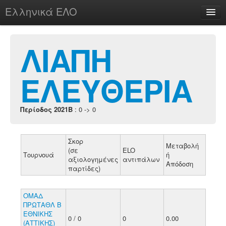
Ελληνικά ΕΛΟ
Περί
ΛΙΑΠΗ
ΕΛΕΥΘΕΡΙΑ
chesstu.be @ discord
Login
Περίοδος 2021B
: 0 -> 0
Σκορ
Μεταβολή
(σε
ELO
Τουρνουά
ή
αξιολογημένες
αντιπάλων
Απόδοση
παρτίδες)
ΟΜΑΔ
ΠΡΩΤΑΘΛ Β
ΕΘΝΙΚΗΣ
0 / 0
0
0.00
(ΑΤΤΙΚΗΣ)