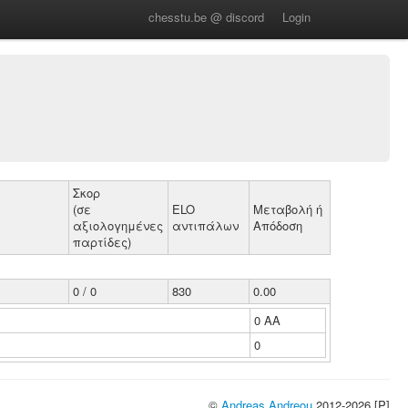
chesstu.be @ discord
Login
Σκορ
(σε
ELO
Μεταβολή ή
αξιολογημένες
αντιπάλων
Απόδοση
παρτίδες)
0 / 0
830
0.00
0 ΑΑ
0
©
Andreas Andreou
2012-2026 [P]