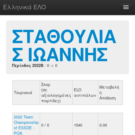
Ελληνικά ΕΛΟ
Περί
ΣΤΑΘΟΥΛΙΑ
Σ ΙΩΑΝΝΗΣ
chesstu.be @ discord
Login
Περίοδος 2022B
: 0 -> 0
Σκορ
Μεταβολή
(σε
ELO
Τουρνουά
ή
αξιολογημένες
αντιπάλων
Απόδοση
παρτίδες)
2022 Team
Championship
0 / 0
1540
0.00
of ESSDE -
POA