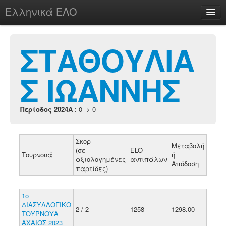
Ελληνικά ΕΛΟ
Περί
ΣΤΑΘΟΥΛΙΑ
Σ ΙΩΑΝΝΗΣ
chesstu.be @ discord
Login
Περίοδος 2024A
: 0 -> 0
Σκορ
Μεταβολή
(σε
ELO
Τουρνουά
ή
αξιολογημένες
αντιπάλων
Απόδοση
παρτίδες)
1ο
ΔΙΑΣΥΛΛΟΓΙΚΟ
2 / 2
1258
1298.00
ΤΟΥΡΝΟΥΑ
ΑΧΑΙΟΣ 2023