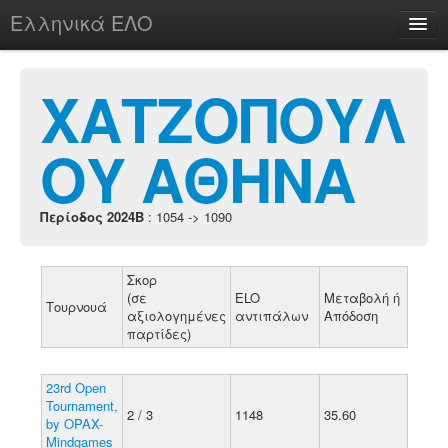
Ελληνικά ΕΛΟ
Περί
ΧΑΤΖΟΠΟΥΛ
ΟΥ ΑΘΗΝΑ
chesstu.be @ discord
Login
Περίοδος 2024B
: 1054 -> 1090
Σκορ
(σε
ELO
Μεταβολή ή
Τουρνουά
αξιολογημένες
αντιπάλων
Απόδοση
παρτίδες)
23rd Open
Tournament,
2 / 3
1148
35.60
by OPAX-
Mindgames