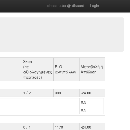
chesstu.be @ discord
Login
Σκορ
(σε
ELO
Μεταβολή ή
αξιολογημένες
αντιπάλων
Απόδοση
παρτίδες)
1 / 2
999
-24.00
0.5
0.5
0 / 1
1170
-24.00