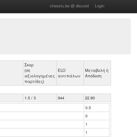
chesstu.be @ discord
Login
Σκορ
(σε
ELO
Μεταβολή ή
αξιολογημένες
αντιπάλων
Απόδοση
παρτίδες)
1.5 / 3
944
22.80
0.5
0
1
1