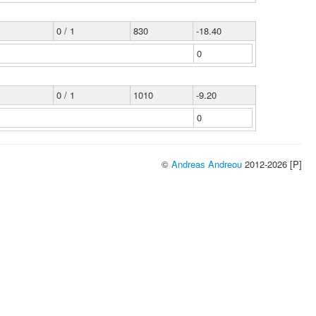
0 / 1
830
-18.40
0
0 / 1
1010
-9.20
0
©
Andreas Andreou
2012-2026 [P]