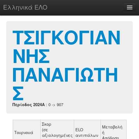
Ελληνικά ΕΛΟ
Περί
ΤΣΙΓΚΟΓΙΑΝ
ΝΗΣ
chesstu.be @ discord
Login
ΠΑΝΑΓΙΩΤΗ
Σ
Περίοδος 2024A
: 0 -> 907
Σκορ
Μεταβολή
(σε
ELO
Τουρνουά
ή
αξιολογημένες
αντιπάλων
Απόδοση