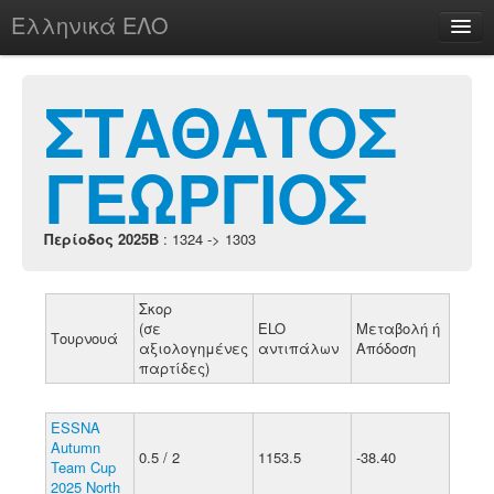
Ελληνικά ΕΛΟ
Περί
ΣΤΑΘΑΤΟΣ
ΓΕΩΡΓΙΟΣ
chesstu.be @ discord
Login
Περίοδος 2025B
: 1324 -> 1303
Σκορ
(σε
ELO
Μεταβολή ή
Τουρνουά
αξιολογημένες
αντιπάλων
Απόδοση
παρτίδες)
ESSNA
Autumn
0.5 / 2
1153.5
-38.40
Team Cup
2025 North