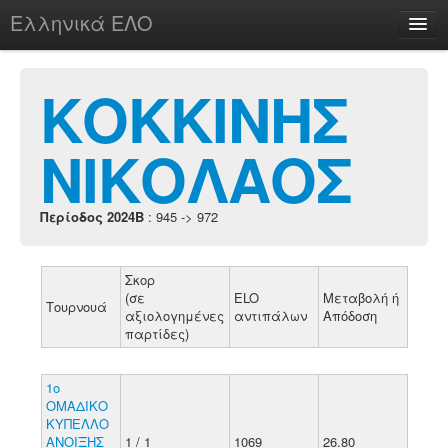
Ελληνικά ΕΛΟ
Περί
ΚΟΚΚΙΝΗΣ
ΝΙΚΟΛΑΟΣ
chesstu.be @ discord
Login
Περίοδος 2024B
: 945 -> 972
Σκορ
(σε
ELO
Μεταβολή ή
Τουρνουά
αξιολογημένες
αντιπάλων
Απόδοση
παρτίδες)
1o
ΟΜΑΔΙΚΟ
ΚΥΠΕΛΛΟ
ΑΝΟΙΞΗΣ
1 / 1
1069
26.80