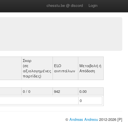
chesstu.be @ discord
Login
Σκορ
(σε
ELO
Μεταβολή ή
αξιολογημένες
αντιπάλων
Απόδοση
παρτίδες)
0 / 0
942
0.00
0
©
Andreas Andreou
2012-2026 [P]