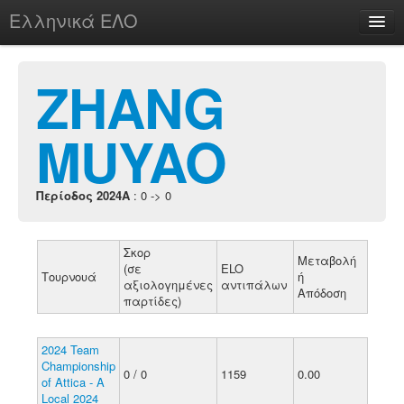
Ελληνικά ΕΛΟ
Περί
ZHANG
MUYAO
chesstu.be @ discord
Login
Περίοδος 2024A
: 0 -> 0
Σκορ
Μεταβολή
(σε
ELO
Τουρνουά
ή
αξιολογημένες
αντιπάλων
Απόδοση
παρτίδες)
2024 Team
Championship
0 / 0
1159
0.00
of Attica - A
Local 2024