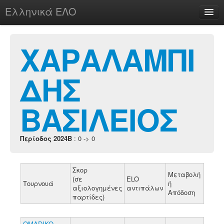
Ελληνικά ΕΛΟ
Περί
ΧΑΡΑΛΑΜΠΙ
ΔΗΣ
chesstu.be @ discord
Login
ΒΑΣΙΛΕΙΟΣ
Περίοδος 2024B
: 0 -> 0
Σκορ
Μεταβολή
(σε
ELO
Τουρνουά
ή
αξιολογημένες
αντιπάλων
Απόδοση
παρτίδες)
OMADIKO