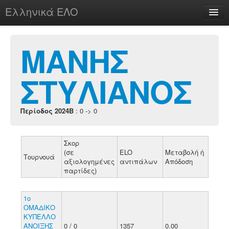
Ελληνικά ΕΛΟ
Περί
ΜΑΝΗΣ
ΣΤΥΛΙΑΝΟΣ
chesstu.be @ discord
Login
Περίοδος 2024B
: 0 -> 0
Σκορ
(σε
ELO
Μεταβολή ή
Τουρνουά
αξιολογημένες
αντιπάλων
Απόδοση
παρτίδες)
1o
ΟΜΑΔΙΚΟ
ΚΥΠΕΛΛΟ
ΑΝΟΙΞΗΣ
0 / 0
1357
0.00