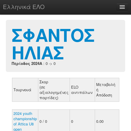
Ελληνικά ΕΛΟ
Περί
ΣΦΑΝΤΟΣ
ΗΛΙΑΣ
chesstu.be @ discord
Login
Περίοδος 2024A
: 0 -> 0
Σκορ
Μεταβολή
(σε
ELO
Τουρνουά
ή
αξιολογημένες
αντιπάλων
Απόδοση
παρτίδες)
2024 youth
championship
0 / 0
0
0.00
of Attica U8
open