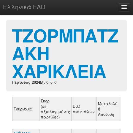
Ελληνικά ΕΛΟ
Περί
ΤΖΟΡΜΠΑΤΖ
ΑΚΗ
chesstu.be @ discord
Login
ΧΑΡΙΚΛΕΙΑ
Περίοδος 2024B
: 0 -> 0
Σκορ
Μεταβολή
(σε
ELO
Τουρνουά
ή
αξιολογημένες
αντιπάλων
Απόδοση
παρτίδες)
16th team