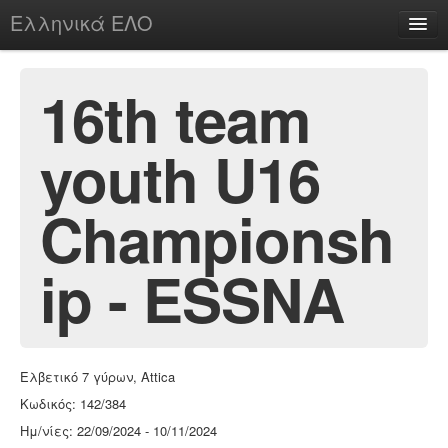
Ελληνικά ΕΛΟ
Περί
16th team
youth U16
chesstu.be @ discord
Login
Championsh
ip - ESSNA
Ελβετικό 7 γύρων, Attica
Κωδικός: 142/384
Ημ/νίες: 22/09/2024 - 10/11/2024