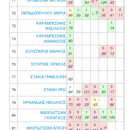
71
ΠΡΟΜΠΟΝΑ ΝΑΤΑΛΙΑ
0
65
93
129
42
½
1
1
0
0
0
5
72
ΠΑΠΑΔΟΠΟΥΛΟΥ ΜΑΡΙΑ
1
66
30
92
35
41
11
1
1
ΚΑΡΑΜΠΕΣΙΝΗΣ
73
79
14
ΒΑΣΙΛΕΙΟΣ
1
ΚΑΡΑΜΠΕΣΙΝΗΣ
74
80
ΑΘΑΝΑΣΙΟΣ
1
0
0
75
ΚΟΥΣΠΑΡΗΣ ΜΑΡΚΟΣ
81
88
13
0
76
ΣΟΥΡΠΗΣ ΟΡΦΕΑΣ
82
-
77
ΣΤΑΚΙΑ ΠΗΝΕΛΟΠΗ
83
+
-
0
0
1
0
78
ΣΤΑΘΗ ΗΡΩ
84
59
121
24
93
17
0
0
0
½
0
79
ΟΡΦΑΝΙΔΗΣ ΝΙΚΟΛΑΟΣ
73
49
25
43
90
0
0
1
0
1
1
ΜΙΚΙΡΔΙΤΣΙΑΝ
80
74
112
26
44
135
143
ΓΚΙΡΑΓΚΟΣ
0
0
0
0
4
81
ΜΙΚΙΡΔΙΤΣΙΑΝ ΑΓΚΟΠ
0
75
51
28
101