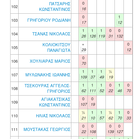
0
ΠΑΤΣΑΡΗΣ
102
16
ΚΩΝΣΤΑΝΤΙΝΟΣ
0
1
103
ΓΡΗΓΟΡΙΟΥ ΡΟΔΙΑΝΗ
17
12
1
1
1
0
0
104
ΤΣΑΝΑΣ ΝΙΚΟΛΑΟΣ
26
126
119
31
132
+
0
ΚΟΛΙΟΚΙΤΣΟΥ
105
29
12
ΠΑΝΑΓΙΩΤΑ
0
106
ΧΟΥΛΙΑΡΑΣ ΜΑΡΙΟΣ
70
1
1
1
½
107
ΜΥΛΩΝΑΚΗΣ ΙΩΑΝΝΗΣ
109
37
49
19
1
1
1
0
1
0
ΤΣΕΚΟΥΡΑΣ ΑΓΓΕΛΟΣ-
108
62
111
52
22
46
70
ΓΡΗΓΟΡΙΟΣ
0
0
ΑΓΙΑΚΑΤΣΙΚΑΣ
109
107
19
ΚΩΝΣΤΑΝΤΙΝΟΣ
½
1
1
½
1
0
110
ΗΛΙΑΣ ΝΙΚΟΛΑΟΣ
21
10
57
62
70
33
0
0
0
0
111
ΜΟΥΣΤΑΚΑΣ ΓΕΩΡΓΙΟΣ
22
108
139
127