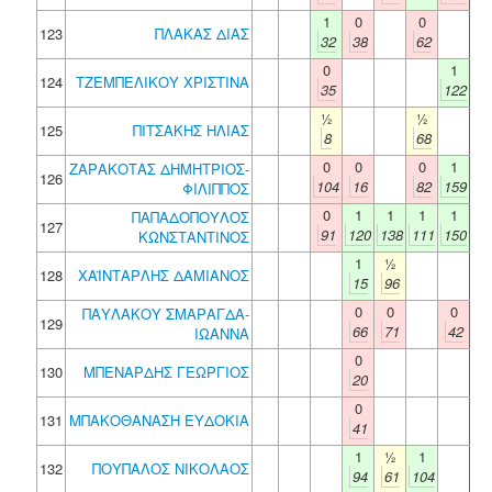
1
0
0
123
ΠΛΑΚΑΣ ΔΙΑΣ
32
38
62
0
1
124
ΤΖΕΜΠΕΛΙΚΟΥ ΧΡΙΣΤΙΝΑ
35
122
½
½
125
ΠΙΤΣΑΚΗΣ ΗΛΙΑΣ
8
68
0
0
0
1
ΖΑΡΑΚΟΤΑΣ ΔΗΜΗΤΡΙΟΣ-
126
104
16
82
159
ΦΙΛΙΠΠΟΣ
0
1
1
1
1
ΠΑΠΑΔΟΠΟΥΛΟΣ
127
91
120
138
111
150
ΚΩΝΣΤΑΝΤΙΝΟΣ
1
½
128
ΧΑΪΝΤΑΡΛΗΣ ΔΑΜΙΑΝΟΣ
15
96
0
0
0
ΠΑΥΛΑΚΟΥ ΣΜΑΡΑΓΔΑ-
129
66
71
42
ΙΩΑΝΝΑ
0
130
ΜΠΕΝΑΡΔΗΣ ΓΕΩΡΓΙΟΣ
20
0
131
ΜΠΑΚΟΘΑΝΑΣΗ ΕΥΔΟΚΙΑ
41
1
½
1
132
ΠΟΥΠΑΛΟΣ ΝΙΚΟΛΑΟΣ
94
61
104