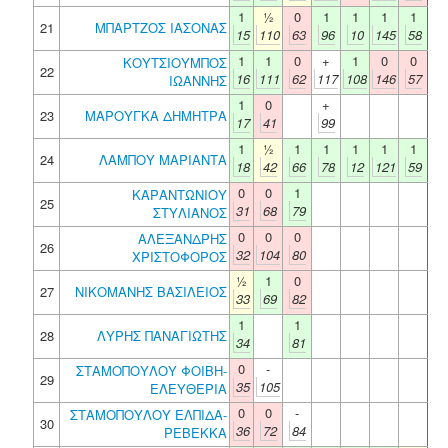
1
½
0
1
1
1
1
21
ΜΠΑΡΤΖΟΣ ΙΑΣΟΝΑΣ
15
110
63
96
10
145
58
1
1
0
+
1
0
0
ΚΟΥΤΣΙΟΥΜΠΟΣ
22
16
111
62
117
108
146
57
ΙΩΑΝΝΗΣ
1
0
+
23
ΜΑΡΟΥΓΚΑ ΔΗΜΗΤΡΑ
17
41
99
1
½
1
1
1
1
1
24
ΛΑΜΠΟΥ ΜΑΡΙΑΝΤΑ
18
42
66
78
12
121
59
0
0
1
ΚΑΡΑΝΤΩΝΙΟΥ
25
31
68
79
ΣΤΥΛΙΑΝΟΣ
0
0
0
ΑΛΕΞΑΝΔΡΗΣ
26
32
104
80
ΧΡΙΣΤΟΦΟΡΟΣ
½
1
0
27
ΝΙΚΟΜΑΝΗΣ ΒΑΣΙΛΕΙΟΣ
33
69
82
1
1
28
ΛΥΡΗΣ ΠΑΝΑΓΙΩΤΗΣ
34
81
0
-
ΣΤΑΜΟΠΟΥΛΟΥ ΦΟΙΒΗ-
29
35
105
ΕΛΕΥΘΕΡΙΑ
0
0
-
ΣΤΑΜΟΠΟΥΛΟΥ ΕΛΠΙΔΑ-
30
36
72
84
ΡΕΒΕΚΚΑ