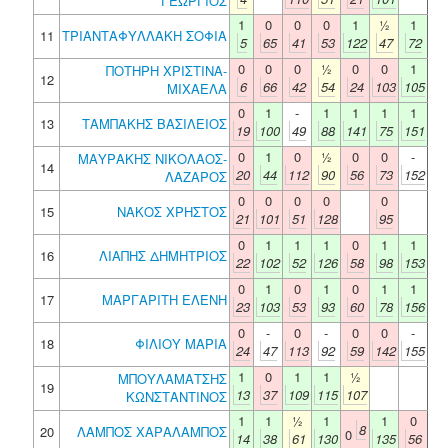
ΓΕΩΡΓΙΟΣ
1
0
0
0
1
½
1
11
ΤΡΙΑΝΤΑΦΥΛΛΑΚΗ ΣΟΦΙΑ
5
65
41
53
122
47
72
0
0
0
½
0
0
1
ΠΟΤΗΡΗ ΧΡΙΣΤΙΝΑ-
12
6
66
42
54
24
103
105
ΜΙΧΑΕΛΑ
0
1
-
1
1
1
1
13
ΤΑΜΠΑΚΗΣ ΒΑΣΙΛΕΙΟΣ
19
100
49
88
141
75
151
0
1
0
½
0
0
-
ΜΑΥΡΑΚΗΣ ΝΙΚΟΛΑΟΣ-
14
20
44
112
90
56
73
152
ΛΑΖΑΡΟΣ
0
0
0
0
0
15
ΝΑΚΟΣ ΧΡΗΣΤΟΣ
21
101
51
128
95
0
1
1
1
0
1
1
16
ΛΙΑΠΗΣ ΔΗΜΗΤΡΙΟΣ
22
102
52
126
58
98
153
0
1
0
1
0
1
1
17
ΜΑΡΓΑΡΙΤΗ ΕΛΕΝΗ
23
103
53
93
60
78
156
0
-
0
-
0
0
-
18
ΦΙΛΙΟΥ ΜΑΡΙΑ
24
47
113
92
59
142
155
1
0
1
1
½
ΜΠΟΥΛΑΜΑΤΣΗΣ
19
13
37
109
115
107
ΚΩΝΣΤΑΝΤΙΝΟΣ
1
1
½
1
1
0
8
20
ΛΑΜΠΟΣ ΧΑΡΑΛΑΜΠΟΣ
0
14
38
61
130
135
56