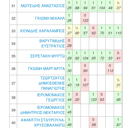
1
1
1
1
1
1
½
31
ΜΩΥΣΙΔΗΣ ΑΝΑΣΤΑΣΙΟΣ
25
88
94
61
104
49
37
1
0
32
ΓΚΙΩΝΗ ΜΙΧΑΗΛ
26
123
½
½
1
0
1
1
1
33
ΧΙΟΝΙΔΗΣ ΧΑΡΑΛΑΜΠΟΣ
27
90
57
62
70
51
110
0
ΒΑΡΥΤΙΜΙΔΗΣ
34
28
ΕΥΣΤΡΑΤΙΟΣ
1
1
1
1
1
1
0
35
ΣΕΡΕΤΑΚΗ ΜΥΡΤΩ
29
92
124
65
72
53
41
1
0
0
36
ΓΚΙΩΝΗ ΜΑΡΓΑΡΙΤΑ
30
60
113
ΤΖΩΡΤΖΑΤΟΣ
1
1
0
½
37
ΔΗΜΟΣΘΕΝΗΣ
43
19
107
31
ΠΑΝΑΓΙΩΤΗΣ
1
0
1
0
1
ΙΕΡΟΜΟΝΑΧΟΣ
38
44
20
123
63
85
ΓΕΩΡΓΙΟΣ
1
ΙΕΡΟΜΟΝΑΧΟΣ
39
45
ΔΗΜΗΤΡΙΟΣ-ΝΕΚΤΑΡΙΟΣ
1
0
1
ΑΦΑΝΤΙΤΗ ΣΤΑΥΡΟΥΛΑ-
40
46
58
87
ΧΡΥΣΟΒΑΛΑΝΤΩ