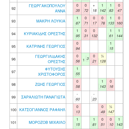
0
0
+
1
1
0
ΓΕΩΡΓΑΚΟΠΟΥΛΟΥ
92
35
72
18
142
83
47
ΑΝΝΑ
1
0
0
0
1
0
93
ΜΑΚΡΗ ΛΟΥΚΙΑ
87
71
17
78
133
160
1
0
0
1
1
94
ΚΥΡΙΑΚΙΔΗΣ ΟΡΕΣΤΗΣ
95
31
132
61
144
0
1
95
ΚΑΤΡΙΝΗΣ ΓΕΩΡΓΙΟΣ
94
15
0
0
½
ΓΕΩΡΓΙΛΙΔΑΚΗΣ
3
96
1
56
21
128
ΟΡΕΣΤΗΣ
1
ΦΥΤΟΥΣΗΣ
97
55
ΧΡΙΣΤΟΦΟΡΟΣ
0
1
0
98
ΖΩΗΣ ΓΕΩΡΓΙΟΣ
58
143
16
-
-
99
ΣΑΡΑΛΙΩΤΗ ΠΑΝΑΓΙΩΤΑ
60
23
0
0
½
100
ΚΑΤΣΟΓΙΑΝΝΟΣ ΡΑΦΑΗΛ
13
49
147
1
1
0
0
1
101
ΜΟΡΟΖΟΒ ΜΙΧΑΪΛΟ
15
81
51
10
143