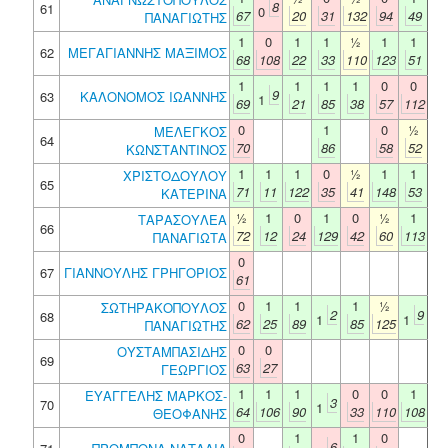
8
61
0
67
20
31
132
94
49
ΠΑΝΑΓΙΩΤΗΣ
1
0
1
1
½
1
1
62
ΜΕΓΑΓΙΑΝΝΗΣ ΜΑΞΙΜΟΣ
68
108
22
33
110
123
51
1
1
1
1
0
0
9
63
ΚΑΛΟΝΟΜΟΣ ΙΩΑΝΝΗΣ
1
69
21
85
38
57
112
0
1
0
½
ΜΕΛΕΓΚΟΣ
64
70
86
58
52
ΚΩΝΣΤΑΝΤΙΝΟΣ
1
1
1
0
½
1
1
ΧΡΙΣΤΟΔΟΥΛΟΥ
65
71
11
122
35
41
148
53
ΚΑΤΕΡΙΝΑ
½
1
0
1
0
½
1
ΤΑΡΑΣΟΥΛΕΑ
66
72
12
24
129
42
60
113
ΠΑΝΑΓΙΩΤΑ
0
67
ΓΙΑΝΝΟΥΛΗΣ ΓΡΗΓΟΡΙΟΣ
61
0
1
1
1
½
ΣΩΤΗΡΑΚΟΠΟΥΛΟΣ
2
9
68
1
1
62
25
89
85
125
ΠΑΝΑΓΙΩΤΗΣ
0
0
ΟΥΣΤΑΜΠΑΣΙΔΗΣ
69
63
27
ΓΕΩΡΓΙΟΣ
1
1
1
0
0
1
ΕΥΑΓΓΕΛΗΣ ΜΑΡΚΟΣ-
3
70
1
64
106
90
33
110
108
ΘΕΟΦΑΝΗΣ
0
1
1
0
6