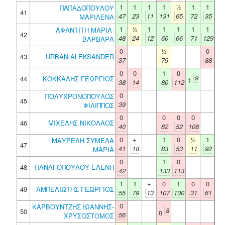
1
1
1
1
½
1
1
ΠΑΠΑΔΟΠΟΥΛΟΥ
41
47
23
11
131
65
72
35
ΜΑΡΙΛΕΝΑ
1
½
1
1
1
1
1
ΑΦΑΝΤΙΤΗ ΜΑΡΙΑ-
42
48
24
12
60
66
71
129
ΒΑΡΒΑΡΑ
0
½
0
43
URBAN ALEKSANDER
37
79
88
0
0
1
0
9
44
ΚΟΚΚΑΛΗΣ ΓΕΩΡΓΙΟΣ
1
38
14
80
112
0
ΠΟΛΥΧΡΟΝΟΠΟΥΛΟΣ
45
39
ΦΙΛΙΠΠΟΣ
0
0
0
0
46
ΜΙΧΕΛΗΣ ΝΙΚΟΛΑΟΣ
40
82
52
108
0
+
1
0
½
1
ΜΑΥΡΕΛΗ ΣΥΜΕΛΑ
47
41
18
83
53
11
92
ΜΑΡΙΑ
0
1
0
48
ΠΑΝΑΓΟΠΟΥΛΟΥ ΕΛΕΝΗ
42
133
113
1
1
+
0
1
0
0
49
ΑΜΠΕΛΙΩΤΗΣ ΓΕΩΡΓΙΟΣ
55
79
13
107
100
31
61
0
ΚΑΡΒΟΥΝΤΖΗΣ ΙΩΑΝΝΗΣ-
8
50
0
56
ΧΡΥΣΟΣΤΟΜΟΣ