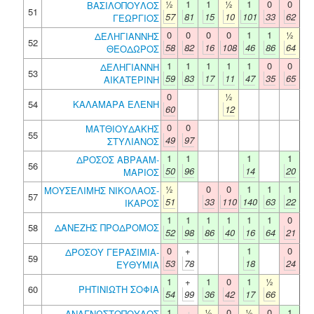
½
1
1
½
1
0
0
ΒΑΣΙΛΟΠΟΥΛΟΣ
51
57
81
15
10
101
33
62
ΓΕΩΡΓΙΟΣ
0
0
0
0
1
1
½
ΔΕΛΗΓΙΑΝΝΗΣ
52
58
82
16
108
46
86
64
ΘΕΟΔΩΡΟΣ
1
1
1
1
1
0
0
ΔΕΛΗΓΙΑΝΝΗ
53
59
83
17
11
47
35
65
ΑΙΚΑΤΕΡΙΝΗ
0
½
54
ΚΑΛΑΜΑΡΑ ΕΛΕΝΗ
60
12
0
0
ΜΑΤΘΙΟΥΔΑΚΗΣ
55
49
97
ΣΤΥΛΙΑΝΟΣ
1
1
1
1
ΔΡΟΣΟΣ ΑΒΡΑΑΜ-
56
50
96
14
20
ΜΑΡΙΟΣ
½
0
0
1
1
1
ΜΟΥΣΕΛΙΜΗΣ ΝΙΚΟΛΑΟΣ-
57
51
33
110
140
63
22
ΙΚΑΡΟΣ
1
1
1
1
1
1
0
58
ΔΑΝΕΖΗΣ ΠΡΟΔΡΟΜΟΣ
52
98
86
40
16
64
21
0
+
1
0
ΔΡΟΣΟΥ ΓΕΡΑΣΙΜΙΑ-
59
53
78
18
24
ΕΥΘΥΜΙΑ
1
+
1
0
1
½
60
ΡΗΤΙΝΙΩΤΗ ΣΟΦΙΑ
54
99
36
42
17
66
1
½
0
½
0
1
ΑΝΑΓΝΩΣΤΟΠΟΥΛΟΣ