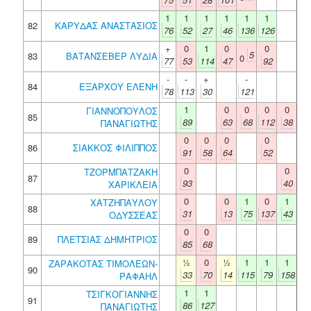
1
1
1
1
1
1
82
ΚΑΡΥΔΑΣ ΑΝΑΣΤΑΣΙΟΣ
76
52
27
46
136
126
+
0
1
0
0
5
83
ΒΑΤΑΝΣΕΒΕΡ ΛΥΔΙΑ
0
77
53
114
47
92
-
-
+
-
84
ΕΞΑΡΧΟΥ ΕΛΕΝΗ
78
113
30
121
1
0
0
0
0
ΓΙΑΝΝΟΠΟΥΛΟΣ
85
89
63
68
112
38
ΠΑΝΑΓΙΩΤΗΣ
0
0
0
0
86
ΣΙΑΚΚΟΣ ΦΙΛΙΠΠΟΣ
91
58
64
52
0
0
ΤΖΟΡΜΠΑΤΖΑΚΗ
87
93
40
ΧΑΡΙΚΛΕΙΑ
0
0
1
0
1
ΧΑΤΖΗΠΑΥΛΟΥ
88
31
13
75
137
43
ΟΔΥΣΣΕΑΣ
0
0
89
ΠΛΕΤΣΙΑΣ ΔΗΜΗΤΡΙΟΣ
85
68
½
0
½
1
1
1
ΖΑΡΑΚΟΤΑΣ ΤΙΜΟΛΕΩΝ-
90
33
70
14
115
79
158
ΡΑΦΑΗΛ
1
1
ΤΣΙΓΚΟΓΙΑΝΝΗΣ
91
86
127
ΠΑΝΑΓΙΩΤΗΣ