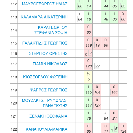
1
1
1
1
1
112
ΜΑΥΡΟΓΕΩΡΓΟΣ ΗΛΙΑΣ
80
14
44
85
63
+
1
1
1
0
113
ΚΑΛΑΜΑΡΑ ΑΙΚΑΤΕΡΙΝΗ
84
18
48
36
66
0
ΚΑΡΑΓΕΩΡΓΟΥ
114
83
ΣΤΕΦΑΝΙΑ-ΣΟΦΙΑ
0
0
0
115
ΓΑΛΑΚΤΙΔΗΣ ΓΕΩΡΓΙΟΣ
119
19
90
2
116
ΣΤΕΡΓΙΟΥ ΟΡΕΣΤΗΣ
0
0
-
117
ΓΙΑΜΙΝ ΝΙΚΟΛΑΟΣ
120
22
½
118
ΚΙΟΣΕΟΓΛΟΥ ΦΩΤΕΙΝΗ
5
1
0
0
119
ΨΑΡΡΟΣ ΓΕΩΡΓΙΟΣ
115
104
144
1
0
ΜΟΥΖΑΚΗΣ ΤΡΥΦΩΝΑΣ-
120
117
127
ΠΑΝΑΓΙΩΤΗΣ
1
+
0
121
ΞΕΝΑΚΗ ΘΕΟΦΑΝΙΑ
78
84
24
0
0
0
5
122
ΚΑΝΑ ΙΟΥΛΙΑ-ΜΑΡΙΚΑ
1
65
11
124