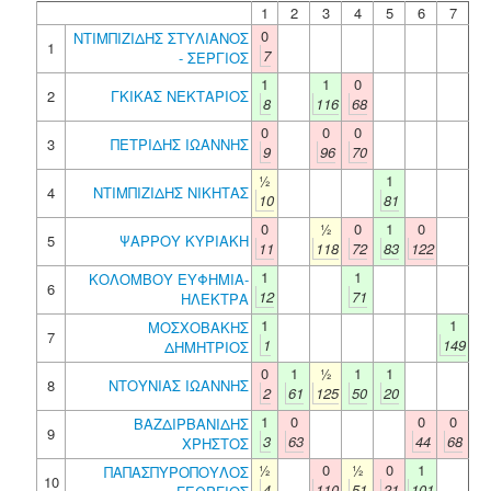
1
2
3
4
5
6
7
0
ΝΤΙΜΠΙΖΙΔΗΣ ΣΤΥΛΙΑΝΟΣ
1
7
- ΣΕΡΓΙΟΣ
1
1
0
2
ΓΚΙΚΑΣ ΝΕΚΤΑΡΙΟΣ
8
116
68
0
0
0
3
ΠΕΤΡΙΔΗΣ ΙΩΑΝΝΗΣ
9
96
70
½
1
4
ΝΤΙΜΠΙΖΙΔΗΣ ΝΙΚΗΤΑΣ
10
81
0
½
0
1
0
5
ΨΑΡΡΟΥ ΚΥΡΙΑΚΗ
11
118
72
83
122
1
1
ΚΟΛΟΜΒΟΥ ΕΥΦΗΜΙΑ-
6
12
71
ΗΛΕΚΤΡΑ
1
1
ΜΟΣΧΟΒΑΚΗΣ
7
1
149
ΔΗΜΗΤΡΙΟΣ
0
1
½
1
1
8
ΝΤΟΥΝΙΑΣ ΙΩΑΝΝΗΣ
2
61
125
50
20
1
0
0
0
ΒΑΖΔΙΡΒΑΝΙΔΗΣ
9
3
63
44
68
ΧΡΗΣΤΟΣ
½
0
½
0
1
ΠΑΠΑΣΠΥΡΟΠΟΥΛΟΣ
10
4
110
51
21
101