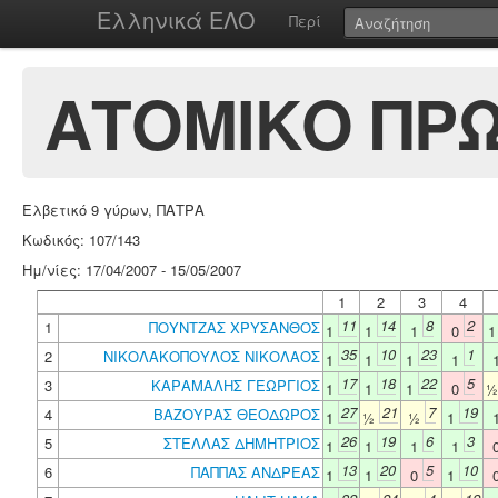
Ελληνικά ΕΛΟ
Περί
ΑΤΟΜΙΚΟ ΠΡΩ
Ελβετικό 9 γύρων, ΠΑΤΡΑ
Κωδικός: 107/143
Ημ/νίες: 17/04/2007 - 15/05/2007
1
2
3
4
11
14
8
2
1
ΠΟΥΝΤΖΑΣ ΧΡΥΣΑΝΘΟΣ
1
1
1
0
35
10
23
1
2
ΝΙΚΟΛΑΚΟΠΟΥΛΟΣ ΝΙΚΟΛΑΟΣ
1
1
1
1
17
18
22
5
3
ΚΑΡΑΜΑΛΗΣ ΓΕΩΡΓΙΟΣ
1
1
1
0
27
21
7
19
4
ΒΑΖΟΥΡΑΣ ΘΕΟΔΩΡΟΣ
1
½
½
1
26
19
6
3
5
ΣΤΕΛΛΑΣ ΔΗΜΗΤΡΙΟΣ
1
1
1
1
13
20
5
10
6
ΠΑΠΠΑΣ ΑΝΔΡΕΑΣ
1
1
0
1