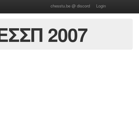
chesstu.be @ discord
Login
ΣΣΠ 2007