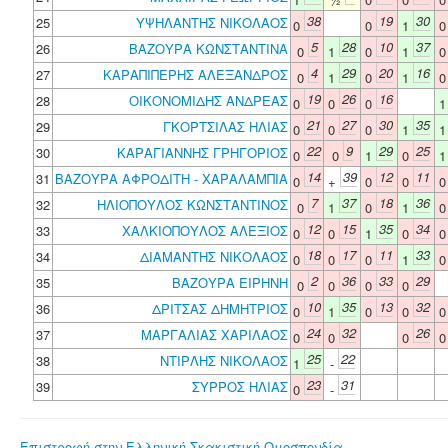
38
19
30
25
ΥΨΗΛΑΝΤΗΣ ΝΙΚΟΛΑΟΣ
0
0
1
5
28
10
37
26
ΒΑΖΟΥΡΑ ΚΩΝΣΤΑΝΤΙΝΑ
0
1
0
1
4
29
20
16
27
ΚΑΡΑΠΙΠΕΡΗΣ ΑΛΕΞΑΝΔΡΟΣ
0
1
0
1
19
26
16
28
ΟΙΚΟΝΟΜΙΔΗΣ ΑΝΔΡΕΑΣ
0
0
0
21
27
30
35
29
ΓΚΟΡΤΣΙΛΑΣ ΗΛΙΑΣ
0
0
0
1
22
9
29
25
30
ΚΑΡΑΓΙΑΝΝΗΣ ΓΡΗΓΟΡΙΟΣ
0
0
1
0
14
39
12
11
31
ΒΑΖΟΥΡΑ ΑΦΡΟΔΙΤΗ - ΧΑΡΑΛΑΜΠΙΑ
0
+
0
0
7
37
18
36
32
ΗΛΙΟΠΟΥΛΟΣ ΚΩΝΣΤΑΝΤΙΝΟΣ
0
1
0
1
12
15
35
34
33
ΧΑΛΚΙΟΠΟΥΛΟΣ ΑΛΕΞΙΟΣ
0
0
1
0
18
17
11
33
34
ΔΙΑΜΑΝΤΗΣ ΝΙΚΟΛΑΟΣ
0
0
0
1
2
36
33
29
35
ΒΑΖΟΥΡΑ ΕΙΡΗΝΗ
0
0
0
0
10
35
13
32
36
ΔΡΙΤΣΑΣ ΔΗΜΗΤΡΙΟΣ
0
1
0
0
24
32
26
37
ΜΑΡΓΑΛΙΑΣ ΧΑΡΙΛΑΟΣ
0
0
0
25
22
38
ΝΤΙΡΛΗΣ ΝΙΚΟΛΑΟΣ
1
-
23
31
39
ΣΥΡΡΟΣ ΗΛΙΑΣ
0
-
Επιστροφή στην Ελληνική Σκακιστική Ομοσπονδία