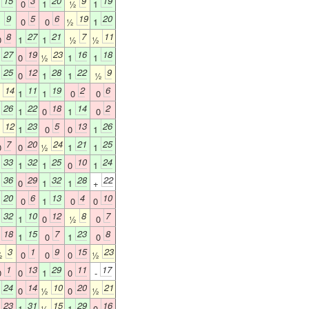
15
3
20
9
19
1
0
1
½
1
9
5
6
19
20
1
0
0
½
1
8
27
21
7
11
0
1
1
½
½
27
19
23
16
18
1
0
½
1
1
25
12
28
22
9
1
0
1
1
½
14
11
19
2
6
½
1
1
0
0
26
22
18
14
2
1
1
0
1
0
12
23
5
13
26
½
1
0
0
1
7
20
24
21
25
0
0
½
1
1
33
32
25
10
24
1
1
1
0
1
36
29
32
28
22
1
0
1
1
+
20
6
13
4
10
1
0
1
0
0
32
10
12
8
7
1
1
0
½
0
18
15
7
23
8
0
1
0
1
0
3
1
9
15
23
½
0
0
0
½
1
13
29
11
17
0
0
1
0
-
24
14
10
20
21
1
0
½
0
½
23
31
15
29
16
0
1
½
1
0