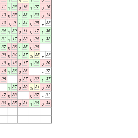
11
26
16
27
15
0
1
0
1
0
13
25
33
30
14
0
0
1
1
0
10
9
34
25
33
0
0
1
0
+
34
30
11
17
35
1
1
0
0
1
31
17
22
24
32
1
1
0
0
1
37
28
35
26
1
0
1
0
29
24
37
35
36
0
0
1
½
+
19
16
17
34
29
0
0
0
1
0
16
36
26
27
0
1
0
-
28
27
32
37
0
0
0
1
37
30
31
28
1
0
½
0
17
33
37
31
0
0
0
-
30
35
31
36
34
0
0
0
1
0