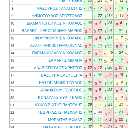
32
24
4
12
7
HALIT HAKA
1
½
½
½
15
12
1
13
8
ΜΑΣΟΥΡΟΣ ΠΑΝΑΓΙΩΤΗΣ
1
1
0
1
30
17
18
9
ΔΗΜΟΠΟΥΛΟΣ ΑΠΟΣΤΟΛΟΣ
1
1
½
36
2
26
6
10
ΔΙΑΜΑΝΤΟΠΟΥΛΟΣ ΝΙΚΟΛΑΟΣ
1
0
1
0
1
23
34
31
11
ΒΑΛΒΗΣ - ΓΕΡΟΓΙΑΝΝΗΣ ΜΑΡΙΟΣ
0
0
1
1
33
8
31
7
12
ΦΟΥΡΦΟΥΡΗΣ ΝΙΚΟΛΑΟΣ
1
0
1
½
6
16
36
8
13
ΔΕΛΗΓΙΑΝΝΗΣ ΠΑΡΑΣΚΕΥΑΣ
0
1
1
0
31
1
15
24
14
ΠΑΠΑΝΙΚΟΛΑΟΥ ΝΙΚΟΛΑΟΣ
1
0
½
1
8
33
14
17
15
ΣΑΜΑΡΗΣ ΜΙΧΑΗΛ
0
1
½
1
20
13
28
27
16
ΑΝΔΡΙΟΠΟΥΛΟΣ ΧΡΗΣΤΟΣ
0
0
1
0
3
34
9
15
17
ΒΑΖΟΥΡΑ ΕΛΕΥΘΕΡΙΑ
0
1
0
0
34
3
32
9
18
ΚΑΤΣΙΓΙΑΝΝΗΣ ΠΑΥΛΟΣ
1
0
1
½
28
5
25
4
19
ΑΘΑΝΑΣΙΟΥ ΓΕΩΡΓΙΟΣ
1
0
1
0
16
6
27
21
20
ΚΟΝΔΥΛΗΣ ΕΥΑΓΓΕΛΟΣ
1
0
1
½
29
4
24
20
21
ΛΥΚΟΥΡΙΩΤΗΣ ΠΑΝΤΕΛΗΣ
1
½
1
½
30
38
3
23
22
ΓΕΩΡΓΙΑΔΗΣ ΠΑΣΧΑΛΗΣ
1
+
0
1
39
11
2
22
23
ΜΩΡΑΪΤΗΣ ΘΩΜΑΣ
1
1
0
0
37
7
21
14
24
ΜΑΧΑΙΡΑΣ ΓΕΩΡΓΙΟΣ
1
½
0
0