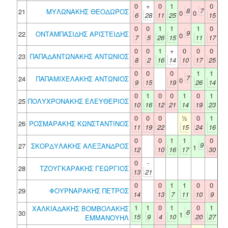
0
+
0
1
0
8
7
21
ΜΥΛΩΝΑΚΗΣ ΘΕΟΔΩΡΟΣ
0
0
6
28
11
25
15
0
0
1
1
1
0
9
22
ΟΝΤΑΜΠΑΣΙΔΗΣ ΑΡΙΣΤΕΙΔΗΣ
0
7
5
26
15
11
17
0
0
1
+
0
0
0
23
ΠΑΠΑΔΑΝΤΩΝΑΚΗΣ ΑΝΤΩΝΙΟΣ
8
2
16
14
10
17
25
0
0
0
1
1
7
24
ΠΑΠΑΜΙΧΕΛΑΚΗΣ ΑΝΤΩΝΙΟΣ
0
9
15
19
26
14
0
1
0
0
1
0
1
25
ΠΟΛΥΧΡΟΝΑΚΗΣ ΕΛΕΥΘΕΡΙΟΣ
10
16
12
21
14
19
23
0
0
0
½
0
1
26
ΡΟΣΜΑΡΑΚΗΣ ΚΩΝΣΤΑΝΤΙΝΟΣ
11
19
22
15
24
16
0
0
1
1
0
9
27
ΣΚΟΡΔΥΛΑΚΗΣ ΑΛΕΞΑΝΔΡΟΣ
1
12
10
16
17
30
0
-
28
ΤΖΟΥΓΚΑΡΑΚΗΣ ΓΕΩΡΓΙΟΣ
13
21
0
0
1
1
0
0
29
ΦΟΥΡΝΑΡΑΚΗΣ ΠΕΤΡΟΣ
14
13
7
11
10
9
1
1
0
1
0
1
ΧΑΛΚΙΑΔΑΚΗΣ ΒΟΜΒΟΛΑΚΗΣ
6
30
1
15
9
4
10
20
27
ΕΜΜΑΝΟΥΗΛ