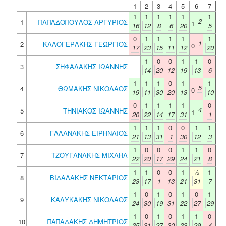
1
2
3
4
5
6
7
1
1
1
1
1
1
2
1
ΠΑΠΑΔΟΠΟΥΛΟΣ ΑΡΓΥΡΙΟΣ
1
16
12
8
6
20
5
0
1
1
1
1
1
1
2
ΚΑΛΟΓΕΡΑΚΗΣ ΓΕΩΡΓΙΟΣ
0
17
23
15
11
12
20
1
0
0
1
1
0
3
ΣΗΦΑΛΑΚΗΣ ΙΩΑΝΝΗΣ
14
20
12
19
13
6
1
1
1
0
1
1
5
4
ΘΩΜΑΚΗΣ ΝΙΚΟΛΑΟΣ
0
19
11
30
20
13
10
0
1
1
1
1
0
4
5
ΤΗΝΙΑΚΟΣ ΙΩΑΝΝΗΣ
1
20
22
14
17
31
1
1
1
1
0
0
1
1
6
ΓΑΛΑΝΑΚΗΣ ΕΙΡΗΝΑΙΟΣ
21
13
31
1
30
12
3
1
0
0
0
1
1
0
7
ΤΖΟΥΓΑΝΑΚΗΣ ΜΙΧΑΗΛ
22
20
17
29
24
21
8
1
1
0
0
1
½
1
8
ΒΙΔΑΛΑΚΗΣ ΝΕΚΤΑΡΙΟΣ
23
17
1
13
21
31
7
1
0
1
0
1
0
1
9
ΚΑΛΥΚΑΚΗΣ ΝΙΚΟΛΑΟΣ
24
30
19
31
22
27
29
1
0
1
0
1
1
0
10
ΠΑΠΑΔΑΚΗΣ ΔΗΜΗΤΡΙΟΣ
25
31
27
30
23
29
4