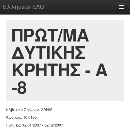
Ελληνικά ΕΛΟ
Περί
ΠΡΩΤ/ΜΑ
ΔΥΤΙΚΗΣ
chesstu.be @ discord
Login
ΚΡΗΤΗΣ - Α
-8
Ελβετικό 7 γύρων, ΧΑΝΙΑ
Κωδικός: 107/160
Ημ/νίες: 12/01/2007 - 02/02/2007