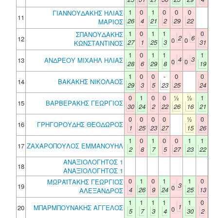
1
0
1
0
0
0
ΓΙΑΝΝΟΥΔΑΚΗΣ ΗΛΙΑΣ
11
26
4
21
2
29
22
ΜΑΡΙΟΣ
1
0
1
1
0
ΣΠΑΝΟΥΔΑΚΗΣ
2
6
12
0
0
27
1
25
3
31
ΚΩΝΣΤΑΝΤΙΝΟΣ
1
0
1
1
1
4
3
13
ΑΝΔΡΕΟΥ ΜΙΧΑΗΛ ΗΛΙΑΣ
0
0
28
6
29
8
19
1
0
0
-
0
0
14
ΒΑΚΑΚΗΣ ΝΙΚΟΛΑΟΣ
29
3
5
23
25
24
0
1
0
0
½
½
1
15
ΒΑΡΒΕΡΑΚΗΣ ΓΕΩΡΓΙΟΣ
30
24
2
22
26
16
21
0
0
0
0
½
0
16
ΓΡΗΓΟΡΟΥΔΗΣ ΘΕΟΔΩΡΟΣ
1
25
23
27
15
26
1
0
1
0
0
1
1
17
ΖΑΧΑΡΟΠΟΥΛΟΣ ΕΜΜΑΝΟΥΗΛ
2
8
7
5
27
23
22
ΑΝΑΞΙΟΛΟΓΗΤΟΣ 1
18
ΑΝΑΞΙΟΛΟΓΗΤΟΣ 1
0
1
0
1
1
0
ΜΩΡΑΪΤΑΚΗΣ ΓΕΩΡΓΙΟΣ
3
19
0
4
26
9
24
25
13
ΑΛΕΞΑΝΔΡΟΣ
1
1
1
1
1
0
1
20
ΜΠΑΡΜΠΟΥΝΑΚΗΣ ΑΓΓΕΛΟΣ
0
5
7
3
4
30
2