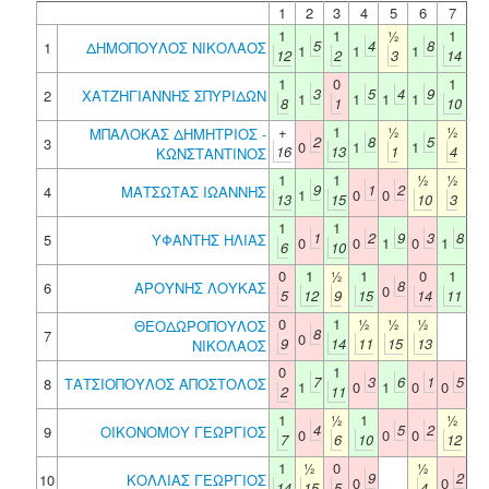
1
2
3
4
5
6
7
1
1
½
1
5
4
8
1
ΔΗΜΟΠΟΥΛΟΣ ΝΙΚΟΛΑΟΣ
1
1
1
12
2
3
14
1
0
1
3
5
4
9
2
ΧΑΤΖΗΓΙΑΝΝΗΣ ΣΠΥΡΙΔΩΝ
1
1
1
1
8
1
10
+
1
½
½
ΜΠΑΛΟΚΑΣ ΔΗΜΗΤΡΙΟΣ -
2
8
5
3
0
1
1
16
13
1
4
ΚΩΝΣΤΑΝΤΙΝΟΣ
1
1
½
½
9
1
2
4
ΜΑΤΣΩΤΑΣ ΙΩΑΝΝΗΣ
1
0
0
13
15
10
3
1
1
1
2
9
3
8
5
ΥΦΑΝΤΗΣ ΗΛΙΑΣ
0
0
1
0
1
6
10
0
1
½
1
0
1
8
6
ΑΡΟΥΝΗΣ ΛΟΥΚΑΣ
0
5
12
9
15
14
11
0
1
½
½
½
ΘΕΟΔΩΡΟΠΟΥΛΟΣ
8
7
0
9
14
11
15
13
ΝΙΚΟΛΑΟΣ
0
1
7
3
6
1
5
8
ΤΑΤΣΙΟΠΟΥΛΟΣ ΑΠΟΣΤΟΛΟΣ
1
0
1
0
0
2
11
1
½
1
½
4
5
2
9
ΟΙΚΟΝΟΜΟΥ ΓΕΩΡΓΙΟΣ
0
0
0
7
6
10
12
1
½
0
½
9
2
10
ΚΟΛΛΙΑΣ ΓΕΩΡΓΙΟΣ
0
0
14
15
5
4