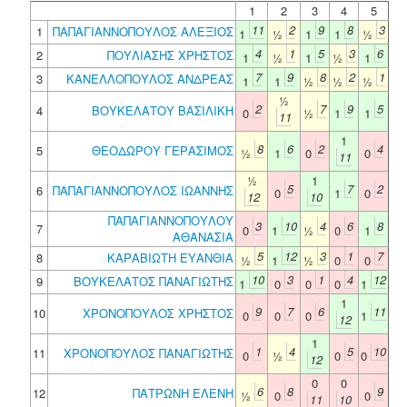
1
2
3
4
5
11
2
9
8
3
1
ΠΑΠΑΓΙΑΝΝΟΠΟΥΛΟΣ ΑΛΕΞΙΟΣ
1
½
1
1
½
4
1
5
3
6
2
ΠΟΥΛΙΑΣΗΣ ΧΡΗΣΤΟΣ
1
½
1
½
1
7
9
8
2
1
3
ΚΑΝΕΛΛΟΠΟΥΛΟΣ ΑΝΔΡΕΑΣ
1
1
½
½
½
½
2
7
9
5
4
ΒΟΥΚΕΛΑΤΟΥ ΒΑΣΙΛΙΚΗ
0
½
1
1
11
1
8
6
2
4
5
ΘΕΟΔΩΡΟΥ ΓΕΡΑΣΙΜΟΣ
½
1
0
0
11
½
1
5
7
2
6
ΠΑΠΑΓΙΑΝΝΟΠΟΥΛΟΣ ΙΩΑΝΝΗΣ
0
1
0
12
10
ΠΑΠΑΓΙΑΝΝΟΠΟΥΛΟΥ
3
10
4
6
8
7
0
1
½
0
1
ΑΘΑΝΑΣΙΑ
5
12
3
1
7
8
ΚΑΡΑΒΙΩΤΗ ΕΥΑΝΘΙΑ
½
1
½
0
0
10
3
1
4
12
9
ΒΟΥΚΕΛΑΤΟΣ ΠΑΝΑΓΙΩΤΗΣ
1
0
0
0
1
1
9
7
6
11
10
ΧΡΟΝΟΠΟΥΛΟΣ ΧΡΗΣΤΟΣ
0
0
0
1
12
1
1
4
5
10
11
ΧΡΟΝΟΠΟΥΛΟΣ ΠΑΝΑΓΙΩΤΗΣ
0
½
0
0
12
0
0
6
8
9
12
ΠΑΤΡΩΝΗ ΕΛΕΝΗ
½
0
0
11
10