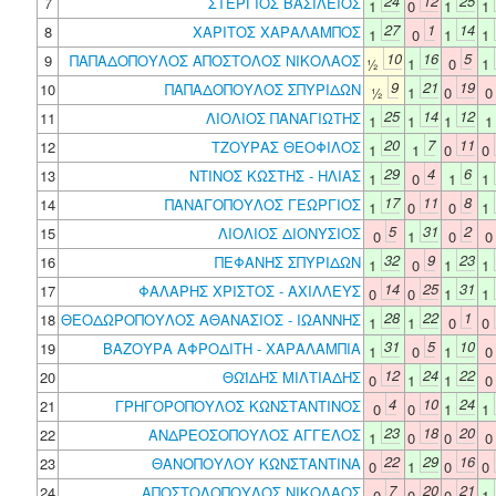
24
12
25
7
ΣΤΕΡΓΙΟΣ ΒΑΣΙΛΕΙΟΣ
1
0
1
1
27
1
14
8
ΧΑΡΙΤΟΣ ΧΑΡΑΛΑΜΠΟΣ
1
0
1
1
10
16
5
9
ΠΑΠΑΔΟΠΟΥΛΟΣ ΑΠΟΣΤΟΛΟΣ ΝΙΚΟΛΑΟΣ
½
1
0
1
9
21
19
10
ΠΑΠΑΔΟΠΟΥΛΟΣ ΣΠΥΡΙΔΩΝ
½
1
0
25
14
12
11
ΛΙΟΛΙΟΣ ΠΑΝΑΓΙΩΤΗΣ
1
1
1
20
7
11
12
ΤΖΟΥΡΑΣ ΘΕΟΦΙΛΟΣ
1
1
0
0
29
4
6
13
ΝΤΙΝΟΣ ΚΩΣΤΗΣ - ΗΛΙΑΣ
1
0
1
1
17
11
8
14
ΠΑΝΑΓΟΠΟΥΛΟΣ ΓΕΩΡΓΙΟΣ
1
0
0
1
5
31
2
15
ΛΙΟΛΙΟΣ ΔΙΟΝΥΣΙΟΣ
0
1
0
32
9
23
16
ΠΕΦΑΝΗΣ ΣΠΥΡΙΔΩΝ
1
0
1
1
14
25
31
17
ΦΑΛΑΡΗΣ ΧΡΙΣΤΟΣ - ΑΧΙΛΛΕΥΣ
0
0
1
1
28
22
1
18
ΘΕΟΔΩΡΟΠΟΥΛΟΣ ΑΘΑΝΑΣΙΟΣ - ΙΩΑΝΝΗΣ
1
1
0
0
31
5
10
19
ΒΑΖΟΥΡΑ ΑΦΡΟΔΙΤΗ - ΧΑΡΑΛΑΜΠΙΑ
1
0
1
12
24
22
20
ΘΩΪΔΗΣ ΜΙΛΤΙΑΔΗΣ
0
1
1
4
10
24
21
ΓΡΗΓΟΡΟΠΟΥΛΟΣ ΚΩΝΣΤΑΝΤΙΝΟΣ
0
0
1
1
23
18
20
22
ΑΝΔΡΕΟΣΟΠΟΥΛΟΣ ΑΓΓΕΛΟΣ
1
0
0
22
29
16
23
ΘΑΝΟΠΟΥΛΟΥ ΚΩΝΣΤΑΝΤΙΝΑ
0
1
0
0
7
20
21
24
ΑΠΟΣΤΟΛΟΠΟΥΛΟΣ ΝΙΚΟΛΑΟΣ
0
0
0
1