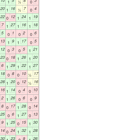
10
5
8
3
1
½
0
20
16
7
4
1
½
0
22
12
24
19
0
1
1
7
27
16
18
0
1
1
1
5
1
2
6
1
0
0
0
13
9
17
5
1
1
0
12
3
5
21
0
0
1
23
18
26
20
0
1
1
6
29
22
27
0
1
1
1
18
8
10
17
0
0
½
28
20
12
16
1
0
½
16
14
4
10
1
0
0
2
26
6
9
0
1
0
0
8
17
28
14
0
0
1
0
25
6
27
13
0
1
0
9
25
15
30
0
1
0
1
14
24
32
28
0
1
1
30
23
9
26
1
0
1