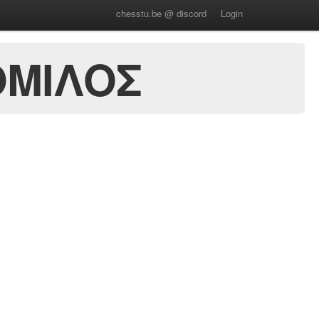
chesstu.be @ discord
Login
ΟΜΙΛΟΣ