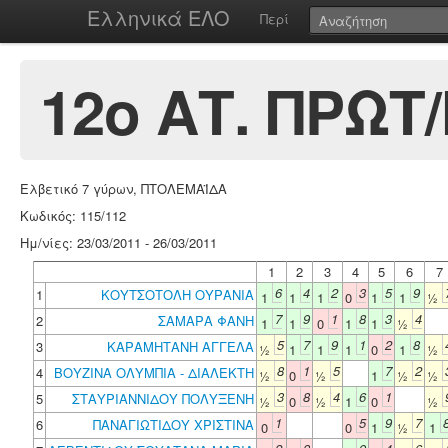
Ελληνικά ΕΛΟ
Περί
12ο ΑΤ. ΠΡΩΤ
Ελβετικό 7 γύρων, ΠΤΟΛΕΜΑΪΔΑ
Κωδικός: 115/112
Ημ/νίες: 23/03/2011 - 26/03/2011
1
2
3
4
5
6
7
6
4
2
3
5
9
1
ΚΟΥΤΣΟΤΟΛΗ ΟΥΡΑΝΙΑ
1
1
1
0
1
1
½
7
9
1
8
3
4
2
ΣΑΜΑΡΑ ΦΑΝΗ
1
1
0
1
1
½
5
7
9
1
2
8
3
ΚΑΡΑΜΗΤΑΝΗ ΑΓΓΕΛΑ
½
1
1
1
0
1
½
8
1
5
7
2
4
ΒΟΥΖΙΝΑ ΟΛΥΜΠΙΑ - ΔΙΑΛΕΚΤΗ
½
0
½
1
½
½
3
8
4
6
1
5
ΣΤΑΥΡΙΑΝΝΙΔΟΥ ΠΟΛΥΞΕΝΗ
½
0
½
1
0
½
1
5
9
7
6
ΠΑΝΑΓΙΩΤΙΔΟΥ ΧΡΙΣΤΙΝΑ
0
0
1
½
1