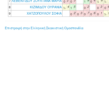
2
3
9
4
6
7
ΛΕΒΕΝΤΙΔΟΥ ΣΟΥΛΤΑΝΑ ΜΑΡΙΑ
0
0
1
0
½
½
4
5
2
3
8
ΚΙΖΙΜΙΔΟΥ ΟΥΡΑΝΙΑ
½
1
0
0
0
2
3
7
6
1
9
ΧΑΤΖΟΠΟΥΛΟΥ ΣΟΦΙΑ
0
0
0
0
0
½
Επιστροφή στην Ελληνική Σκακιστική Ομοσπονδία