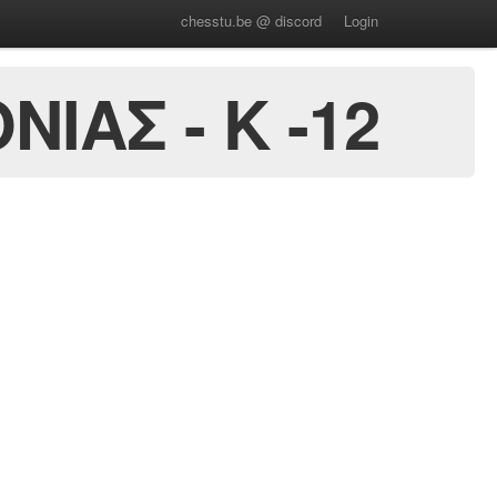
chesstu.be @ discord
Login
ΙΑΣ - Κ -12