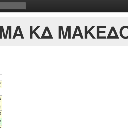
/ΜΑ ΚΔ ΜΑΚΕΔΟΝ
7
4
3
9
8