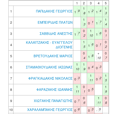
1
2
3
4
5
1
1
9
2
4
1
ΠΑΠΙΔΑΚΗΣ ΓΕΩΡΓΙΟΣ
1
1
1
8
3
1
1
1
7
2
ΕΜΠΕΙΡΙΔΗΣ ΠΛΑΤΩΝ
0
1
3
4
0
1
0
7
6
3
ΣΑΒΒΙΔΗΣ ΑΝΕΣΤΗΣ
1
1
2
10
1
1
0
ΚΑΛΑΪΤΖΑΚΗΣ - ΕΥΑΓΓΕΛΟΥ
6
1
4
1
0
5
2
ΔΙΟΓΕΝΗΣ
0
+
0
8
5
ΒΡΕΤΟΥΔΑΚΗΣ ΜΑΡΙΟΣ
1
4
10
7
1
1
4
3
6
ΣΤΑΜΑΘΙΟΥΔΑΚΗΣ ΙΑΣΩΝΑΣ
0
0
10
9
1
1
3
2
7
ΦΡΑΓΚΙΑΔΑΚΗΣ ΝΙΚΟΛΑΟΣ
0
0
11
5
1
0
1
5
8
ΦΑΡΑΖΑΚΗΣ ΙΩΑΝΝΗΣ
0
11
1
9
0
1
0
1
9
ΧΙΩΤΑΚΗΣ ΠΑΝΑΓΙΩΤΗΣ
0
6
11
8
6
3
5
10
ΧΑΡΑΛΑΜΠΑΚΗΣ ΓΕΩΡΓΙΟΣ
0
0
-