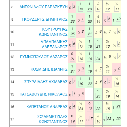
1
1
½
½
½
3
8
ΑΝΤΩΝΙΑΔΟΥ ΠΑΡΑΣΚΕΥΗ
0
15
23
10
12
11
1
1
½
1
6
19
9
ΓΚΟΥΔΕΡΗΣ ΔΗΜΗΤΡΙΟΣ
0
0
1
23
20
14
1
1
ΚΟΥΤΡΟΥΠΑΣ
2
8
7
6
10
0
½
½
½
25
21
ΚΩΝΣΤΑΝΤΙΝΟΣ
½
1
1
½
ΜΠΑΜΠΑΛΙΚΗΣ
6
8
11
0
½
17
18
21
13
ΑΛΕΞΑΝΔΡΟΣ
0
½
1
1
8
7
12
ΓΥΜΝΟΠΟΥΛΟΣ ΛΑΖΑΡΟΣ
½
½
21
18
16
24
1
1
½
3
7
4
13
ΚΟΣΜΙΔΗΣ ΙΩΑΝΝΗΣ
0
½
0
24
19
11
1
1
½
7
9
5
14
ΣΠΥΡΛΙΑΔΗΣ ΑΧΙΛΛΕΑΣ
0
½
0
19
22
15
1
½
½
1
8
15
ΠΑΤΣΑΒΟΥΔΗΣ ΝΙΚΟΛΑΟΣ
0
0
23
19
14
½
0
1
½
4
21
16
ΚΑΠΕΤΑΝΟΣ ΑΝΔΡΕΑΣ
0
1
24
12
22
18
0
½
½
ΣΟΪΛΕΜΕΤΖΙΔΗΣ
7
23
22
17
0
1
1
19
11
18
ΚΩΝΣΤΑΝΤΙΝΟΣ