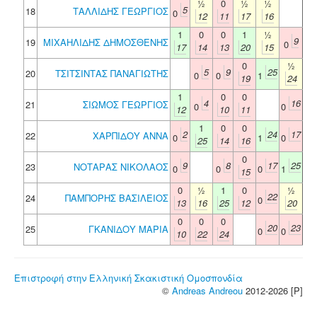
½
0
½
½
5
18
ΤΑΛΛΙΔΗΣ ΓΕΩΡΓΙΟΣ
0
12
11
17
16
1
0
0
1
½
9
19
ΜΙΧΑΗΛΙΔΗΣ ΔΗΜΟΣΘΕΝΗΣ
0
17
14
13
20
15
0
½
5
9
25
20
ΤΣΙΤΣΙΝΤΑΣ ΠΑΝΑΓΙΩΤΗΣ
0
0
1
19
24
1
0
0
4
16
21
ΣΙΩΜΟΣ ΓΕΩΡΓΙΟΣ
0
0
12
10
11
1
0
0
2
24
17
22
ΧΑΡΠΙΔΟΥ ΑΝΝΑ
0
1
0
25
14
16
0
9
8
17
25
23
ΝΟΤΑΡΑΣ ΝΙΚΟΛΑΟΣ
0
0
0
1
15
0
½
1
0
½
22
24
ΠΑΜΠΟΡΗΣ ΒΑΣΙΛΕΙΟΣ
0
13
16
25
12
20
0
0
0
20
23
25
ΓΚΑΝΙΔΟΥ ΜΑΡΙΑ
0
0
10
22
24
Επιστροφή στην Ελληνική Σκακιστική Ομοσπονδία
©
Andreas Andreou
2012-2026 [P]