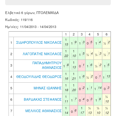
Ελβετικό 6 γύρων, ΠΤΟΛΕΜΑΪΔΑ
Κωδικός: 119/116
Ημ/νίες: 11/04/2013 - 14/04/2013
1
2
3
4
5
6
1
9
3
5
4
2
1
ΣΙΔΗΡΟΠΟΥΛΟΣ ΝΙΚΟΛΑΟΣ
1
1
0
1
½
15
1
1
5
4
3
1
2
ΛΑΓΟΠΑΤΗΣ ΝΙΚΟΛΑΟΣ
1
½
½
½
22
10
1
ΠΑΠΑΔΗΜΗΤΡΙΟΥ
8
1
6
2
5
3
1
0
1
½
1
13
ΑΘΑΝΑΣΙΟΣ
1
1
6
2
1
13
4
ΘΕΟΔΟΥΛΙΔΗΣ ΘΕΟΔΩΡΟΣ
1
½
0
1
16
21
1
1
2
1
14
3
5
ΜΗΝΑΣ ΙΩΑΝΝΗΣ
0
1
1
0
18
20
1
½
7
4
3
9
6
ΒΑΡΔΑΚΑΣ ΣΤΕΦΑΝΟΣ
1
0
0
1
11
10
1
1
½
½
½
6
7
ΜΕΛΛΙΟΣ ΑΘΑΝΑΣΙΟΣ
0
14
17
13
10
12