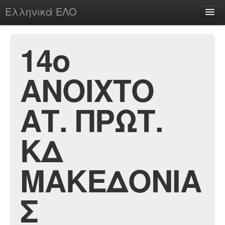
Ελληνικά ΕΛΟ
Περί
14ο
ΑΝΟΙΧΤΟ
chesstu.be @ discord
Login
ΑΤ. ΠΡΩΤ.
ΚΔ
ΜΑΚΕΔΟΝΙΑ
Σ