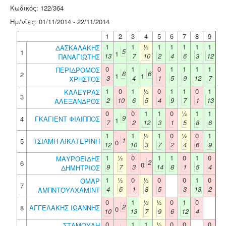
Κωδικός: 122/364
Ημ/νίες: 01/11/2014 - 22/11/2014
1
2
3
4
5
6
7
8
9
1
1
½
1
1
1
1
1
ΔΑΣΚΑΛΑΚΗΣ
5
1
1
13
7
10
2
4
6
3
12
ΠΑΝΑΓΙΩΤΗΣ
0
1
0
1
1
1
1
ΠΕΡΙΔΡΟΜΟΣ
8
6
2
1
1
3
4
1
5
9
12
7
ΧΡΗΣΤΟΣ
1
0
1
½
0
1
1
0
1
ΚΑΛΕΥΡΑΣ
3
2
10
6
5
4
9
7
1
13
ΑΛΕΞΑΝΔΡΟΣ
0
0
1
1
0
½
1
1
9
4
ΓΚΑΓΙΕΝΤ ΦΙΛΙΠΠΟΣ
1
7
2
12
3
1
5
8
6
1
1
½
1
0
½
0
1
1
5
ΤΣΙΑΜΗ ΑΙΚΑΤΕΡΙΝΗ
0
12
10
3
7
2
4
6
9
1
½
0
1
1
0
1
0
ΜΑΥΡΟΕΙΔΗΣ
2
6
0
9
7
3
14
8
1
5
4
ΔΗΜΗΤΡΙΟΣ
1
½
0
½
0
0
1
0
ΟΜΑΡ
7
4
6
1
8
5
3
13
2
ΑΜΠΝΤΟΥΛΧΑΜΙΝΤ
0
1
½
½
0
1
0
2
8
ΑΓΓΕΛΑΚΗΣ ΙΩΑΝΝΗΣ
0
10
13
7
9
6
12
4
0
1
1
½
0
0
0
ΣΤΑΜΟΥΛΗ