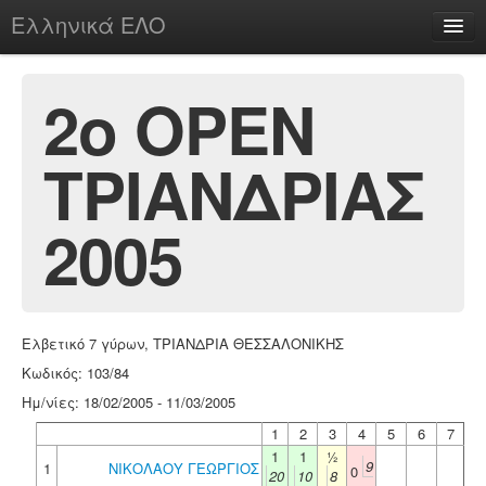
Ελληνικά ΕΛΟ
Περί
2ο OPEN
ΤΡΙΑΝΔΡΙΑΣ
chesstu.be @ discord
Login
2005
Ελβετικό 7 γύρων, ΤΡΙΑΝΔΡΙΑ ΘΕΣΣΑΛΟΝΙΚΗΣ
Κωδικός: 103/84
Ημ/νίες: 18/02/2005 - 11/03/2005
1
2
3
4
5
6
7
1
1
½
9
1
ΝΙΚΟΛΑΟΥ ΓΕΩΡΓΙΟΣ
0
20
10
8