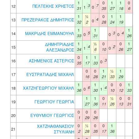
1
0
1
1
0
3
7
12
ΠΕΛΤΕΚΗΣ ΧΡΗΣΤΟΣ
1
0
31
35
27
18
6
1
½
0
1
1
4
13
ΠΡΕΖΕΡΑΚΟΣ ΔΗΜΗΤΡΙΟΣ
0
32
2
28
24
19
1
1
1
5
3
4
14
ΜΑΚΡΙΔΗΣ ΕΜΜΑΝΟΥΗΛ
0
0
0
33
31
26
1
½
0
0
1
ΔΗΜΗΤΡΙΑΔΗΣ
4
2
15
1
0
34
6
10
26
27
ΑΛΕΞΑΝΔΡΟΣ
0
1
1
3
16
ΑΣΗΜΕΝΙΟΣ ΑΣΤΕΡΙΟΣ
0
35
17
33
0
0
1
½
1
17
ΕΥΣΤΡΑΤΙΑΔΗΣ ΜΙΧΑΗΛ
16
28
21
33
29
1
1
0
0
1
6
4
18
ΧΑΤΖΗΓΕΩΡΓΙΟΥ ΜΙΧΑΗΛ
0
1
36
30
10
12
33
1
1
0
½
0
0
19
ΓΕΩΡΓΙΟΥ ΓΕΩΡΓΙΑ
27
36
11
26
13
31
0
0
0
20
ΕΥΘΥΜΙΟΥ ΓΕΩΡΓΙΟΣ
1
29
26
0
½
0
0
1
ΧΑΤΖΗΑΘΑΝΑΣΙΟΥ
21
2
28
35
17
36
ΣΤΥΛΙΑΝΗ