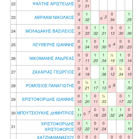
0
0
22
ΨΑΛΤΗΣ ΑΡΙΣΤΕΙΔΗΣ
3
31
0
1
0
1
2
23
ΑΒΡΑΑΜ ΝΙΚΟΛΑΟΣ
0
4
32
34
25
0
0
1
1
0
0
1
24
ΜΟΛΑΔΑΚΗΣ ΒΑΣΙΛΕΙΟΣ
5
33
32
31
13
30
36
0
1
0
1
0
0
4
25
ΛΕΥΘΕΡΗΣ ΙΩΑΝΝΗΣ
0
6
34
10
30
33
23
0
0
1
1
½
1
0
26
ΝΙΚΟΜΑΝΗΣ ΑΝΔΡΕΑΣ
7
11
20
34
19
15
14
0
0
1
0
½
0
27
ΖΑΧΑΡΙΑΣ ΓΕΩΡΓΙΟΣ
8
19
36
12
34
15
0
½
1
1
1
8
28
ΡΟΜΟΣΙΟΣ ΠΑΝΑΓΙΩΤΗΣ
0
9
21
17
13
30
0
1
0
½
0
1
29
ΧΡΙΣΤΟΦΟΡΙΔΗΣ ΙΩΑΝΝΗΣ
10
20
11
33
17
32
1
0
0
1
1
0
7
30
ΜΠΟΥΤΣΙΟΥΚΗΣ ΔΗΜΗΤΡΙΟΣ
0
11
18
25
32
24
28
0
1
0
0
1
ΧΡΙΣΤΟΦΟΡΙΔΗΣ
31
12
22
14
24
19
ΧΡΙΣΤΟΦΟΡΟΣ
0
0
0
0
0
0
ΧΑΤΖΗΑΘΑΝΑΣΙΟΥ