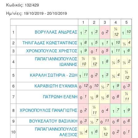
Κωδικός: 132/429
Ημ/νίες: 19/10/2019 - 20/10/2019
1
2
3
4
5
½
7
3
2
10
1
ΒΟΡΥΛΛΑΣ ΑΝΔΡΕΑΣ
1
1
0
1
12
8
5
1
10
4
2
ΤΗΛΙΓΑΔΑΣ ΚΩΝΣΤΑΝΤΙΝΟΣ
1
1
1
1
½
9
1
5
11
6
3
ΧΡΟΝΟΠΟΥΛΟΣ ΧΡΗΣΤΟΣ
1
0
0
1
1
½
½
ΠΑΠΑΓΙΑΝΝΟΠΟΥΛΟΣ
8
5
2
4
1
½
½
10
12
ΙΩΑΝΝΗΣ
½
11
2
3
4
5
ΚΑΡΑΛΗ ΣΩΤΗΡΙΑ - ΖΩΗ
1
0
1
½
12
12
10
7
9
3
6
ΚΑΡΑΒΙΩΤΗ ΕΥΑΝΘΙΑ
0
0
½
1
0
½
1
9
6
8
7
ΠΑΤΡΩΝΗ ΕΛΕΝΗ
0
½
½
0
11
½
2
4
7
9
8
ΧΡΟΝΟΠΟΥΛΟΣ ΠΑΝΑΓΙΩΤΗΣ
0
0
1
1
11
3
7
11
6
8
9
ΒΟΥΚΕΛΑΤΟΥ ΒΑΣΙΛΙΚΗ
0
½
0
0
0
½
ΠΑΠΑΓΙΑΝΝΟΠΟΥΛΟΣ
4
6
2
1
10
½
1
0
0
12
ΑΛΕΞΙΟΣ