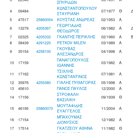
ΣΠΥΡΙΔΩΝ
ΚΩΝΣΤΑΝΤΟΠΟΥΛΟΥ
4
09484
07/1977
Θ
ΣΤΑΥΡΙΑΝΗ
5
47517
25860054
ΚΟΥΣΤΑΣ ΑΝΔΡΕΑΣ
02/1953
Α
ΓΕΩΡΓΙΑΔΗΣ
6
13279
4205367
06/1982
Α
ΘΕΟΔΩΡΟΣ
7
02325
4205332
ΓΚΑΝΤΗΣ ΠΕΡΙΚΛΗΣ
02/1960
Α
8
38439
4291220
PETKOV MILEN
03/1989
Α
ΓΚΟΥΒΑΣ
9
35154
4258100
04/1998
Α
ΑΛΕΞΑΝΔΡΟΣ
ΠΑΝΑΓΟΠΟΥΛΟΣ
10
17159
03/1982
Α
ΙΩΑΝΝΗΣ
ΤΣΙΧΛΗΣ
11
17162
07/1981
Α
ΚΩΝΣΤΑΝΤΙΝΟΣ
12
35976
4255380
ΓΙΑΛΗΣ ΠΥΘΑΓΟΡΑΣ
05/1998
Α
13
45610
ΠΑΝΟΣ ΠΑΥΛΟΣ
12/2000
Α
ΣΤΡΟΦΑΛΗ
14
17156
09/1939
Θ
ΒΑΣΙΛΙΚΗ
ΜΟΥΤΑΦΙΔΗΣ
15
46195
25860070
11/2004
Α
ΕΥΑΓΓΕΛΟΣ
ΜΠΑΧΟΥΜΑΣ
16
17154
12/1982
Α
ΔΙΟΝΥΣΙΟΣ
17
17514
ΓΚΑΤΖΕΟΥ ΑΘΗΝΑ
11/1982
Θ