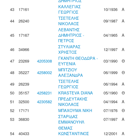
ΔΗΜΗΤΡΙΟΣ
ΚΑΛΛΕΓΙΑΣ
43
17161
10/1936
Α
ΓΕΩΡΓΙΟΣ
ΤΣΕΤΕΛΗΣ
44
26240
09/1987
Α
ΝΙΚΟΛΑΟΣ
ΛΕΒΑΝΤΗΣ
45
17167
ΔΗΜΗΤΡΙΟΣ -
04/1965
Α
ΠΕΤΡΟΣ
ΣΤΥΛΙΑΡΑΣ
46
34966
12/1997
Α
ΧΡΗΣΤΟΣ
ΓΚΑΝΤΗ ΘΕΟΔΩΡΑ -
47
23269
4205308
03/1990
Θ
ΕΥΓΕΝΙΑ
ΜΠΙΤΖΙΟΥ
48
35227
4258002
06/1999
Θ
ΑΛΕΞΑΝΔΡΑ
ΤΣΕΤΕΛΗΣ
49
26239
06/1994
Α
ΓΕΩΡΓΙΟΣ
50
35157
4258231
KRASTEVA DIANA
05/1960
Θ
ΠΡΕΔΕΥΤΑΚΗΣ
51
32500
4230582
04/1994
Α
ΝΙΚΟΛΑΟΣ
52
17171
ΜΠΑΧΟΥΜΑ ΝΙΚΗ
07/1976
Θ
ΣΤΑΡΙΔΑΣ
53
36830
07/1997
Α
ΕΜΜΑΝΟΥΗΛ
ΘΕΜΑΣ
54
40433
ΚΩΝΣΤΑΝΤΙΝΟΣ
12/2001
Α