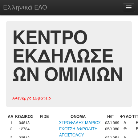
Ελληνικά ΕΛΟ
Περί
ΚΕΝΤΡΟ
ΕΚΔΗΛΩΣΕ
chesstu.be @ discord
Login
ΩΝ ΟΜΙΛΙΩΝ
Ανενεργό Σωματείο
ΑΑ
ΚΩΔΙΚΟΣ
FIDE
ΟΝΟΜΑ
Η/Γ
ΦΥΛΟ
ΤΙ
1
04813
ΣΤΡΟΦΑΛΗΣ ΜΑΡΙΟΣ
03/1969
Α
2
12784
ΓΚΟΤΣΗ ΑΦΡΟΔΙΤΗ
05/1980
Θ
ΑΠΟΣΤΟΛΟΥ
3
22543
03/1951
Α