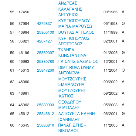
ΑΝΔΡΕΑΣ
ΚΑΛΑΓΑΝΗΣ
55
17450
08/1966
Α
ΑΡΓΥΡΙΟΣ
ΚΥΡΓΙΟΠΟΥΛΟΥ
56
37984
4275837
06/1998
Θ
ΜΑΡΙΑ ΜΑΡΟΥΣΩ
57
46964
25860100
ΒΟΥΓΑΣ ΑΓΓΕΛΟΣ
11/1989
Α
ΚΥΡΓΙΟΠΟΥΛΟΣ
58
36821
4267427
02/2001
Α
ΑΠΟΣΤΟΛΟΣ
ΣΚΛΗΡΑ
59
46196
25860097
01/2005
Θ
ΚΩΝΣΤΑΝΤΙΝΑ
60
46963
25880780
ΓΚΙΩΝΗΣ ΒΑΣΙΛΕΙΟΣ
12/2001
Α
DIMITROVA DANAY
61
45613
25847260
11/2004
Θ
ANTONOVA
ΜΟΥΤΖΟΥΡΗΣ
62
46960
09/2002
Α
ΕΜΜΑΝΟΥΗΛ
ΜΟΥΤΖΟΥΡΗΣ
63
46961
09/2002
Α
ΦΩΤΙΟΣ
ΘΕΟΔΩΡΟΥ
64
46962
25880993
05/2008
Α
ΜΙΛΤΙΑΔΗΣ
65
45612
25846612
ΛΑΠΟΥΡΤΑ ΕΛΕΝΗ
06/2001
Θ
ΙΩΑΝΝΙΔΗΣ
66
46645
25880810
ΠΑΝΑΓΙΩΤΗΣ -
11/2005
Α
ΝΙΚΟΛΑΟΣ