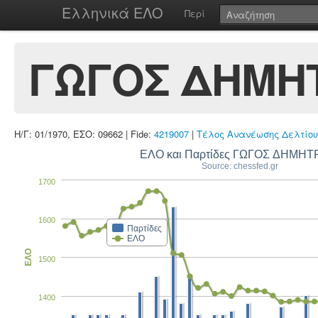
Ελληνικά ΕΛΟ
Περί
ΓΩΓΟΣ ΔΗΜΗ
Η/Γ: 01/1970, ΕΣΟ: 09662 | Fide:
4219007
|
Τέλος Ανανέωσης Δελτίου
ΕΛΟ και Παρτίδες ΓΩΓΟ
Source: chessfed.gr
1700
1600
Παρτίδες
ΕΛΟ
ΕΛΟ
1500
1400