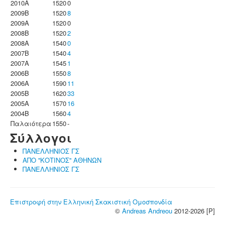
2010A
1520
0
2009B
1520
8
2009A
1520
0
2008B
1520
2
2008A
1540
0
2007B
1540
4
2007A
1545
1
2006B
1550
8
2006A
1590
11
2005B
1620
33
2005A
1570
16
2004B
1560
4
Παλαιότερα
1550
-
Σύλλογοι
ΠΑΝΕΛΛΗΝΙΟΣ ΓΣ
ΑΠΟ ''ΚΟΤΙΝΟΣ'' ΑΘΗΝΩΝ
ΠΑΝΕΛΛΗΝΙΟΣ ΓΣ
Επιστροφή στην Ελληνική Σκακιστική Ομοσπονδία
©
Andreas Andreou
2012-2026 [P]