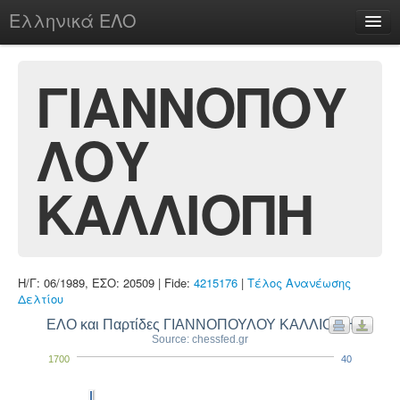
Ελληνικά ΕΛΟ
Περί
ΓΙΑΝΝΟΠΟΥ
ΛΟΥ
chesstu.be @ discord
Login
ΚΑΛΛΙΟΠΗ
Η/Γ: 06/1989, ΕΣΟ: 20509 | Fide:
4215176
|
Τέλος Ανανέωσης
Δελτίου
ΕΛΟ και Παρτίδες ΓΙΑΝΝΟΠΟΥΛΟΥ ΚΑΛΛΙΟΠΗ
Source: chessfed.gr
1700
40