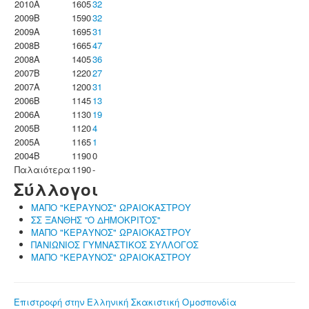
2010A
1605
32
2009B
1590
32
2009A
1695
31
2008B
1665
47
2008A
1405
36
2007B
1220
27
2007A
1200
31
2006B
1145
13
2006A
1130
19
2005B
1120
4
2005A
1165
1
2004B
1190
0
Παλαιότερα
1190
-
Σύλλογοι
ΜΑΠΟ "ΚΕΡΑΥΝΟΣ" ΩΡΑΙΟΚΑΣΤΡΟΥ
ΣΣ ΞΑΝΘΗΣ ''Ο ΔΗΜΟΚΡΙΤΟΣ''
ΜΑΠΟ "ΚΕΡΑΥΝΟΣ" ΩΡΑΙΟΚΑΣΤΡΟΥ
ΠΑΝΙΩΝΙΟΣ ΓΥΜΝΑΣΤΙΚΟΣ ΣΥΛΛΟΓΟΣ
ΜΑΠΟ "ΚΕΡΑΥΝΟΣ" ΩΡΑΙΟΚΑΣΤΡΟΥ
Επιστροφή στην Ελληνική Σκακιστική Ομοσπονδία