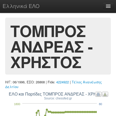
Ελληνικά ΕΛΟ
Περί
ΤΟΜΠΡΟΣ
ΑΝΔΡΕΑΣ -
chesstu.be @ discord
Login
ΧΡΗΣΤΟΣ
Η/Γ: 06/1996, ΕΣΟ: 26868 | Fide:
4224922
|
Τέλος Ανανέωσης
Δελτίου
ΕΛΟ και Παρτίδες ΤΟΜΠΡΟΣ ΑΝΔΡΕΑΣ - ΧΡΗΣΤΟΣ
Source: chessfed.gr
1800
80