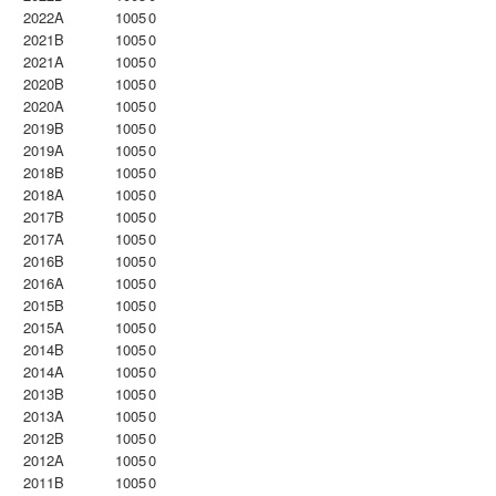
2022A
1005
0
2021B
1005
0
2021A
1005
0
2020B
1005
0
2020A
1005
0
2019B
1005
0
2019A
1005
0
2018B
1005
0
2018A
1005
0
2017B
1005
0
2017A
1005
0
2016B
1005
0
2016A
1005
0
2015B
1005
0
2015A
1005
0
2014B
1005
0
2014A
1005
0
2013B
1005
0
2013A
1005
0
2012B
1005
0
2012A
1005
0
2011B
1005
0