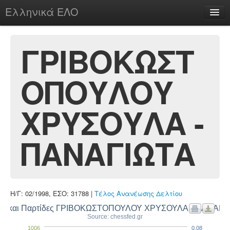
Ελληνικά ΕΛΟ
Περί
ΓΡΙΒΟΚΩΣΤ
ΟΠΟΥΛΟΥ
chesstu.be @ discord
Login
ΧΡΥΣΟΥΛΑ -
ΠΑΝΑΓΙΩΤΑ
Η/Γ: 02/1998, ΕΣΟ: 31788 |
Τέλος Ανανέωσης Δελτίου
Ο και Παρτίδες ΓΡΙΒΟΚΩΣΤΟΠΟΥΛΟΥ ΧΡΥΣΟΥΛΑ - ΠΑΝΑΓΙ
Source: chessfed.gr
1006
0.08