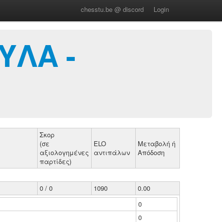
chesstu.be @ discord
Login
ΥΛΑ -
Σκορ
(σε
ELO
Μεταβολή ή
αξιολογημένες
αντιπάλων
Απόδοση
παρτίδες)
0 / 0
1090
0.00
0
0