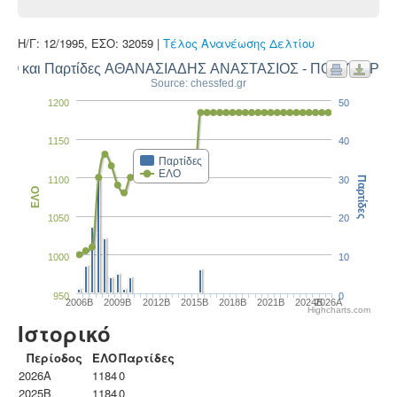
Η/Γ: 12/1995, ΕΣΟ: 32059 |
Τέλος Ανανέωσης Δελτίου
ΛΟ και Παρτίδες ΑΘΑΝΑΣΙΑΔΗΣ ΑΝΑΣΤΑΣΙΟΣ - ΠΟΛΥΚΑΡΠ
Source: chessfed.gr
1200
50
1150
40
Παρτίδες
ΕΛΟ
1100
30
Παρτίδες
ΕΛΟ
1050
20
1000
10
950
0
2006B
2009B
2012B
2015B
2018B
2021B
2024B
2026A
Highcharts.com
Ιστορικό
Περίοδος
ΕΛΟ
Παρτίδες
2026A
1184
0
2025B
1184
0