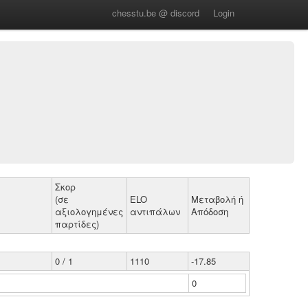
chesstu.be @ discord
Login
Σκορ
(σε
ELO
Μεταβολή ή
αξιολογημένες
αντιπάλων
Απόδοση
παρτίδες)
0 / 1
1110
-17.85
0