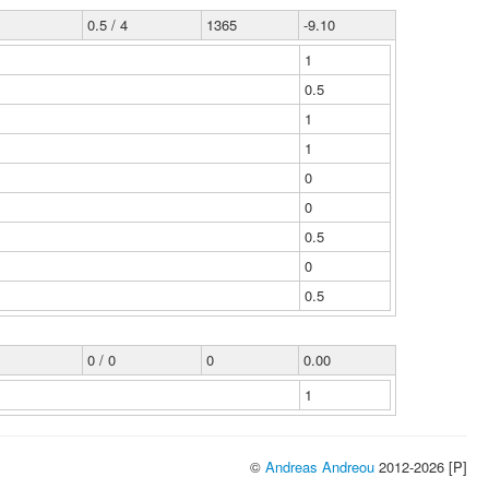
0.5 / 4
1365
-9.10
1
0.5
1
1
0
0
0.5
0
0.5
0 / 0
0
0.00
1
©
Andreas Andreou
2012-2026 [P]