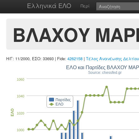
Ελληνικά ΕΛΟ
Περί
ΒΛΑΧΟΥ ΜΑΡ
Η/Γ: 11/2000, ΕΣΟ: 33693 | Fide:
4262158
|
Τέλος Ανανέωσης Δελτίου
ΕΛΟ και Παρτίδες ΒΛΑΧΟΥ ΜΑΡ
Source: chessfed.gr
1060
1040
Παρτίδες
ΕΛΟ
ΕΛΟ
1020
1000