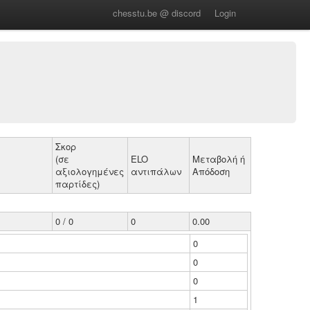
chesstu.be @ discord
Login
Σκορ
(σε
ELO
Μεταβολή ή
αξιολογημένες
αντιπάλων
Απόδοση
παρτίδες)
0 / 0
0
0.00
0
0
0
1