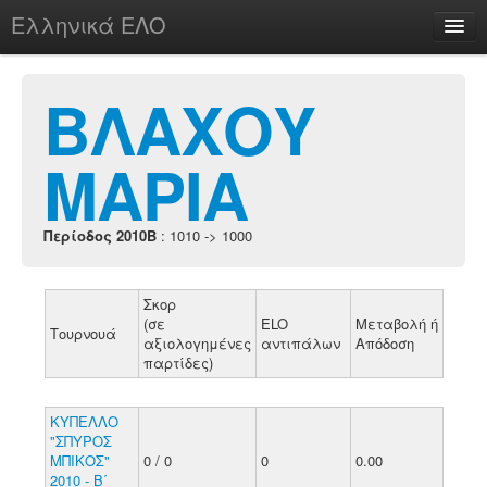
Ελληνικά ΕΛΟ
Περί
ΒΛΑΧΟΥ
ΜΑΡΙΑ
chesstu.be @ discord
Login
Περίοδος 2010B
: 1010 -> 1000
Σκορ
(σε
ELO
Μεταβολή ή
Τουρνουά
αξιολογημένες
αντιπάλων
Απόδοση
παρτίδες)
ΚΥΠΕΛΛΟ
"ΣΠΥΡΟΣ
ΜΠΙΚΟΣ"
0 / 0
0
0.00
2010 - Β΄