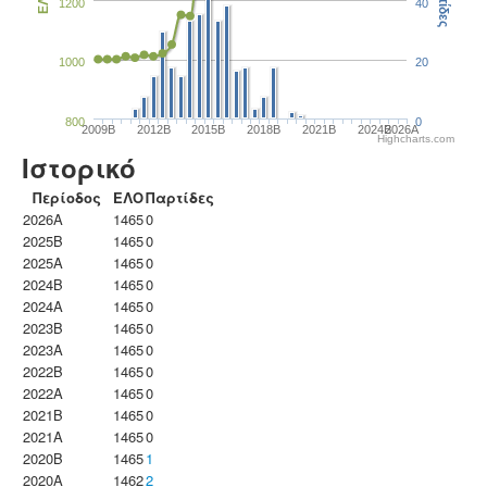
Παρτίδες
ΕΛΟ
1200
40
1000
20
800
0
2009B
2012B
2015B
2018B
2021B
2024B
2026A
Highcharts.com
Ιστορικό
Περίοδος
ΕΛΟ
Παρτίδες
2026A
1465
0
2025B
1465
0
2025A
1465
0
2024B
1465
0
2024A
1465
0
2023B
1465
0
2023Α
1465
0
2022B
1465
0
2022A
1465
0
2021B
1465
0
2021A
1465
0
2020B
1465
1
2020A
1462
2