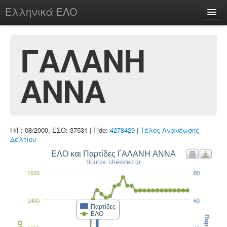
Ελληνικά ΕΛΟ
Περί
ΓΑΛΑΝΗ
ΑΝΝΑ
chesstu.be @ discord
Login
Η/Γ: 08/2000, ΕΣΟ: 37531 | Fide:
4278429
|
Τέλος Ανανέωσης
Δελτίου
ΕΛΟ και Παρτίδες ΓΑΛΑΝΗ ΑΝΝΑ
Source: chessfed.gr
1600
80
1400
60
Παρτίδες
ΕΛΟ