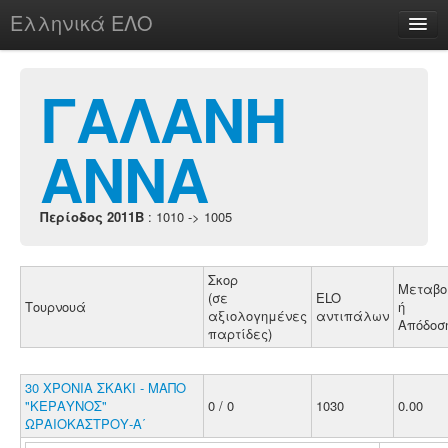
Ελληνικά ΕΛΟ
Περί
ΓΑΛΑΝΗ
ΑΝΝΑ
chesstu.be @ discord
Login
Περίοδος 2011B
: 1010 -> 1005
Σκορ
Μεταβο
(σε
ELO
Τουρνουά
ή
αξιολογημένες
αντιπάλων
Απόδοσ
παρτίδες)
30 ΧΡΟΝΙΑ ΣΚΑΚΙ - ΜΑΠΟ
"ΚΕΡΑΥΝΟΣ"
0 / 0
1030
0.00
ΩΡΑΙΟΚΑΣΤΡΟΥ-Α΄