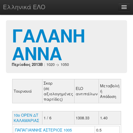
Ελληνικά ΕΛΟ
Περί
ΓΑΛΑΝΗ
ΑΝΝΑ
chesstu.be @ discord
Login
Περίοδος 2013B
: 1020 -> 1050
Σκορ
Μεταβολή
(σε
ELO
Τουρνουά
ή
αξιολογημένες
αντιπάλων
Απόδοση
παρτίδες)
10ο ΟΡΕΝ ΔΤ
1 / 6
1308.33
1.40
ΚΑΛΑΜΑΡΙΑΣ
ΠΑΠΑΓΙΑΝΝΗΣ ΑΣΤΕΡΙΟΣ 1005
0.5