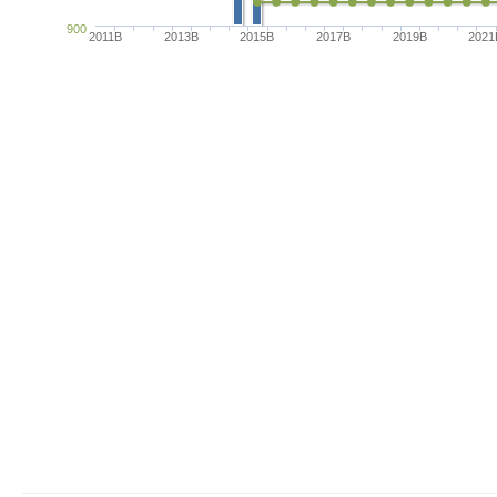
900
2011B
2013B
2015B
2017B
2019B
2021