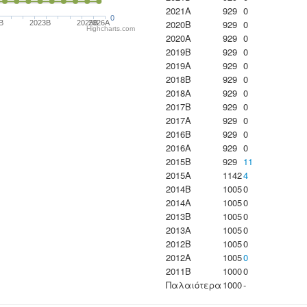
2021A
929
0
0
2020B
929
0
B
2023B
2025B
2026A
Highcharts.com
2020A
929
0
2019B
929
0
2019A
929
0
2018B
929
0
2018A
929
0
2017B
929
0
2017A
929
0
2016B
929
0
2016A
929
0
2015B
929
11
2015A
1142
4
2014B
1005
0
2014A
1005
0
2013B
1005
0
2013A
1005
0
2012B
1005
0
2012A
1005
0
2011B
1000
0
Παλαιότερα
1000
-