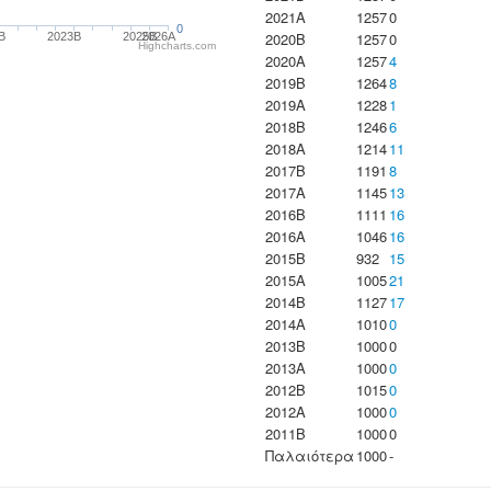
2021A
1257
0
0
2020B
1257
0
B
2023B
2025B
2026A
Highcharts.com
2020A
1257
4
2019B
1264
8
2019A
1228
1
2018B
1246
6
2018A
1214
11
2017B
1191
8
2017A
1145
13
2016B
1111
16
2016A
1046
16
2015B
932
15
2015A
1005
21
2014B
1127
17
2014A
1010
0
2013B
1000
0
2013A
1000
0
2012B
1015
0
2012A
1000
0
2011B
1000
0
Παλαιότερα
1000
-