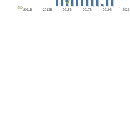
900
2011B
2013B
2015B
2017B
2019B
2021