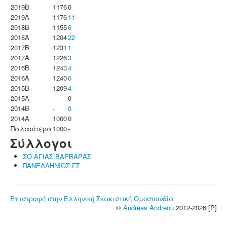
2019B
1176
0
2019A
1176
11
2018B
1155
6
2018A
1204
22
2017B
1231
1
2017A
1226
3
2016B
1243
4
2016A
1240
6
2015B
1209
4
2015A
-
0
2014B
-
0
2014A
1000
0
Παλαιότερα
1000
-
Σύλλογοι
ΣΟ ΑΓΙΑΣ ΒΑΡΒΑΡΑΣ
ΠΑΝΕΛΛΗΝΙΟΣ ΓΣ
Επιστροφή στην Ελληνική Σκακιστική Ομοσπονδία
©
Andreas Andreou
2012-2026 [P]