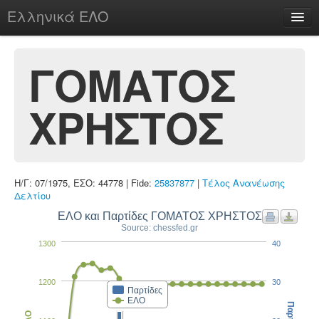
Ελληνικά ΕΛΟ
Περί
ΓΟΜΑΤΟΣ
ΧΡΗΣΤΟΣ
chesstu.be @ discord
Login
Η/Γ: 07/1975, ΕΣΟ: 44778 | Fide:
25837877
|
Τέλος Ανανέωσης
Δελτίου
ΕΛΟ και Παρτίδες ΓΟΜΑΤΟΣ ΧΡΗΣΤΟΣ
Source: chessfed.gr
1300
40
1200
30
Παρτίδες
ΕΛΟ