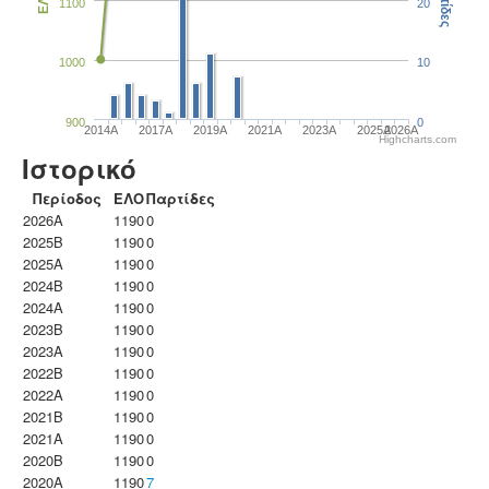
Παρτίδες
ΕΛΟ
1100
20
1000
10
900
0
2014A
2017A
2019A
2021A
2023Α
2025A
2026A
Highcharts.com
Ιστορικό
Περίοδος
ΕΛΟ
Παρτίδες
2026A
1190
0
2025B
1190
0
2025A
1190
0
2024B
1190
0
2024A
1190
0
2023B
1190
0
2023Α
1190
0
2022B
1190
0
2022A
1190
0
2021B
1190
0
2021A
1190
0
2020B
1190
0
2020A
1190
7