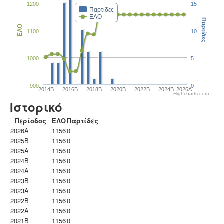
1200
15
Παρτίδες
ΕΛΟ
Παρτίδες
ΕΛΟ
1100
10
1000
5
900
0
2014B
2016B
2018B
2020B
2022B
2024B
2026A
Highcharts.com
Ιστορικό
Περίοδος
ΕΛΟ
Παρτίδες
2026A
1156
0
2025B
1156
0
2025A
1156
0
2024B
1156
0
2024A
1156
0
2023B
1156
0
2023Α
1156
0
2022B
1156
0
2022A
1156
0
2021B
1156
0