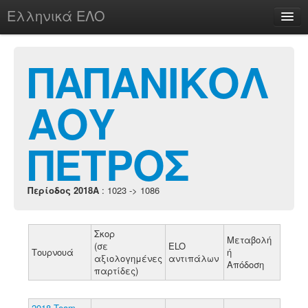
Ελληνικά ΕΛΟ
Περί
ΠΑΠΑΝΙΚΟΛ
ΑΟΥ
chesstu.be @ discord
Login
ΠΕΤΡΟΣ
Περίοδος 2018A
: 1023 -> 1086
Σκορ
Μεταβολή
(σε
ELO
Τουρνουά
ή
αξιολογημένες
αντιπάλων
Απόδοση
παρτίδες)
2018 Team